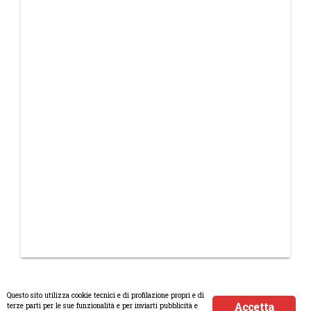
Questo sito utilizza cookie tecnici e di profilazione propri e di
Accetta
terze parti per le sue funzionalità e per inviarti pubblicità e