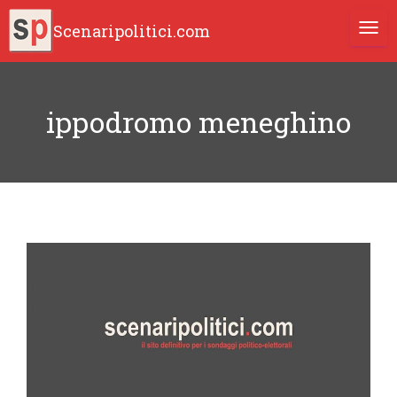
Scenaripolitici.com
TOGG
ippodromo meneghino