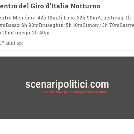
entro del Giro d’Italia Notturno
entro Menchov: 42h 10mDi Luca: 32h 90mArmstrong: 1h
0mBasso: 6h 90mBruseghin: 5h 10mSimoni: 3h 70mSastre
h 10mCunego: 2h 40m
17 anni ago
9