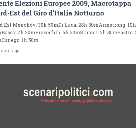
ente Elezioni Europee 2009, Macrotappa
rd-Est del Giro d’Italia Notturno
d Est Menchov: 30h 50mDi Luca: 28h 30mArmstrong: 19h
Basso: 7h 30mBruseghin: 5h 30mSimoni: 2h 80mSastre: 
Cunego: 1h 50m
 anni ago