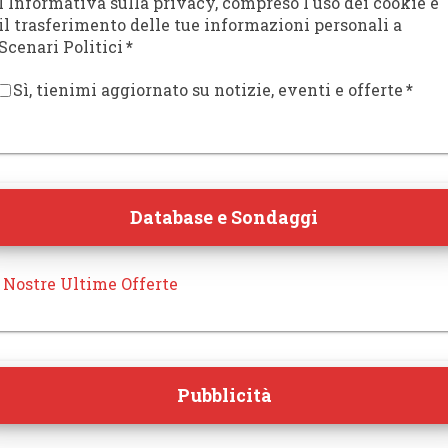
l'Informativa sulla privacy, compreso l'uso dei cookie e
il trasferimento delle tue informazioni personali a
Scenari Politici
*
Sì, tienimi aggiornato su notizie, eventi e offerte
*
Database e Sondaggi
 Nostre Ultime Offerte
Pubblicità