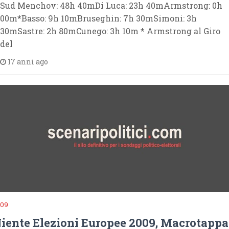
Sud Menchov: 48h 40mDi Luca: 23h 40mArmstrong: 0h
00m*Basso: 9h 10mBruseghin: 7h 30mSimoni: 3h
30mSastre: 2h 80mCunego: 3h 10m * Armstrong al Giro
del
17 anni ago
009
iente Elezioni Europee 2009, Macrotappa