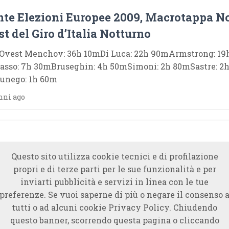
nte Elezioni Europee 2009, Macrotappa N
t del Giro d’Italia Notturno
Ovest Menchov: 36h 10mDi Luca: 22h 90mArmstrong: 19
sso: 7h 30mBruseghin: 4h 50mSimoni: 2h 80mSastre: 2
unego: 1h 60m
nni ago
Questo sito utilizza cookie tecnici e di profilazione
propri e di terze parti per le sue funzionalità e per
inviarti pubblicità e servizi in linea con le tue
preferenze. Se vuoi saperne di più o negare il consenso 
tutti o ad alcuni cookie Privacy Policy. Chiudendo
questo banner, scorrendo questa pagina o cliccando