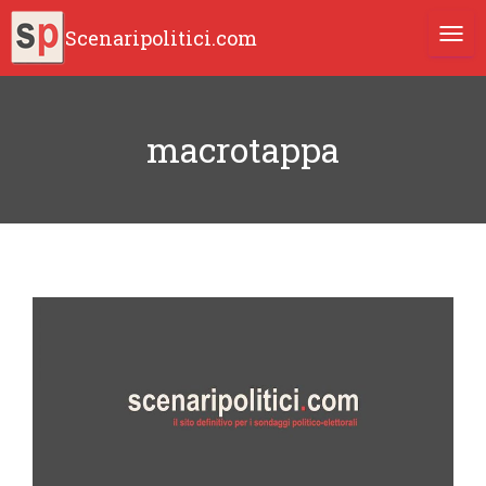
Scenaripolitici.com
TOGG
macrotappa