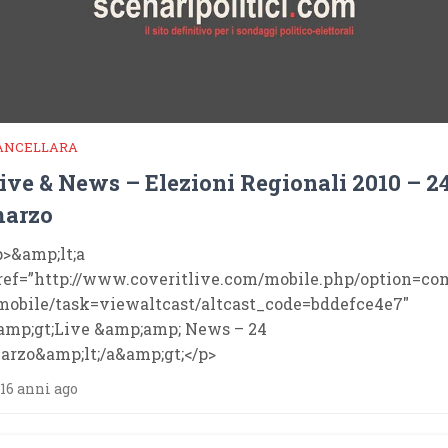
ANCELLARA
ive & News – Elezioni Regionali 2010 – 2
arzo
p>&amp;lt;a
ref=”http://www.coveritlive.com/mobile.php/option=co
mobile/task=viewaltcast/altcast_code=bddefce4e7″
amp;gt;Live &amp;amp; News – 24
arzo&amp;lt;/a&amp;gt;</p>
16 anni ago