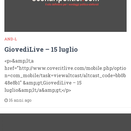
AND-L
GiovedìLive – 15 luglio
<p>&amp;lt;a
href=”http://www.coveritlive.com/mobile.php/optio
n=com_mobile/task=viewaltcast/altcast_code=bb0b
48e8b1″ &amp;gt;GiovedìLive – 15
luglio&amp;lt;/a&amp;gt;</p>
16 anni ago