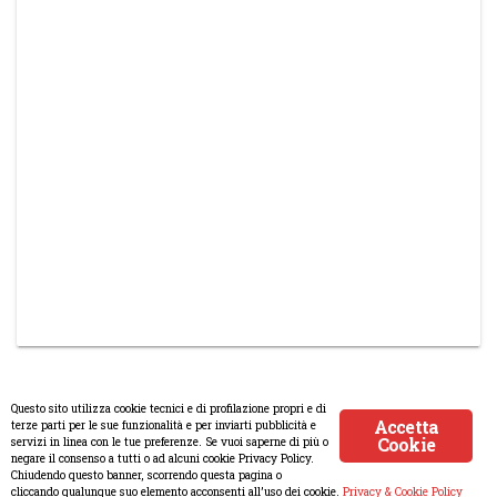
Questo sito utilizza cookie tecnici e di profilazione propri e di
Accetta
terze parti per le sue funzionalità e per inviarti pubblicità e
Cookie
servizi in linea con le tue preferenze. Se vuoi saperne di più o
© Copyright 2008-2017 Scenaripolitici.com - Tutti i diritti
negare il consenso a tutti o ad alcuni cookie Privacy Policy.
Chiudendo questo banner, scorrendo questa pagina o
riservati. Creato da
Atlanticmoon.com
cliccando qualunque suo elemento acconsenti all’uso dei cookie.
Privacy & Cookie Policy