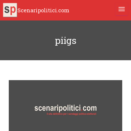
Scenaripolitici.com
TOGG
piigs