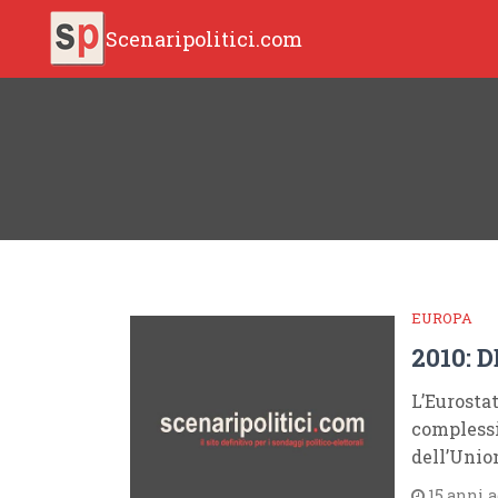
Scenaripolitici.com
EUROPA
2010: 
L’Eurostat
complessiv
dell’Unio
15 anni 