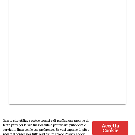
Questo sito utilizza cookie tecnici e di profilazione propri e di
Accetta
terze parti per le sue funzionalità e per inviarti pubblicità e
Cookie
servizi in linea con le tue preferenze. Se vuoi saperne di più o
© Copyright 2008-2017 Scenaripolitici.com - Tutti i diritti riservati.
negare il consenso a tutti o ad alcuni cookie Privacy Policy.