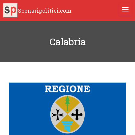
Scenaripolitici.com
TOGG
Calabria