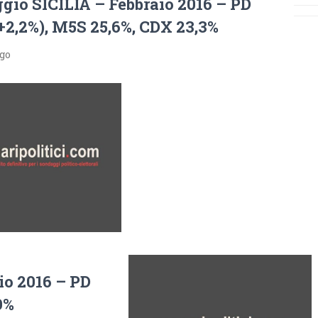
gio SICILIA – Febbraio 2016 – PD
+2,2%), M5S 25,6%, CDX 23,3%
ago
o 2016 – PD
9%