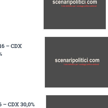
16 – CDX
%
6 – CDX 30,0%