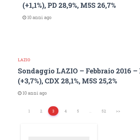
(+1,1%), PD 28,9%, M5S 26,7%
10 anni ago
LAZIO
Sondaggio LAZIO – Febbraio 2016 – 
(+3,7%), CDX 28,1%, M5S 25,2%
10 anni ago
1
2
3
4
5
…
52
>>