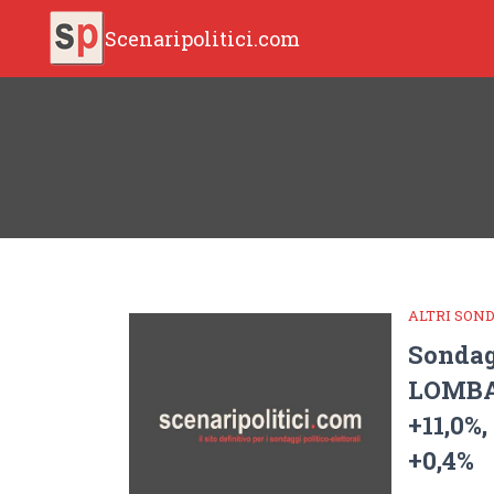
Scenaripolitici.com
ALTRI SON
Sonda
LOMBA
+11,0%
+0,4%