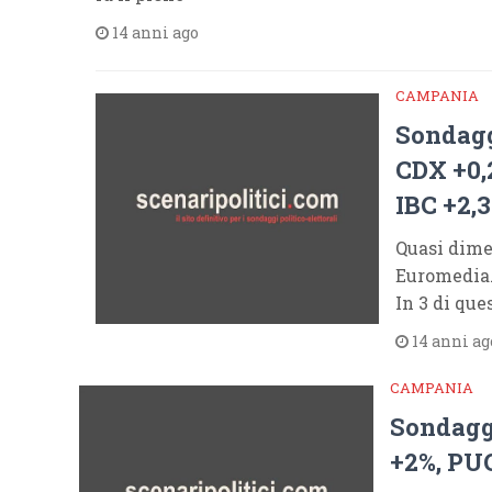
14 anni ago
CAMPANIA
Sondag
CDX +0
IBC +2,
Quasi dime
Euromedia.
In 3 di que
14 anni ag
CAMPANIA
Sondagg
+2%, PU