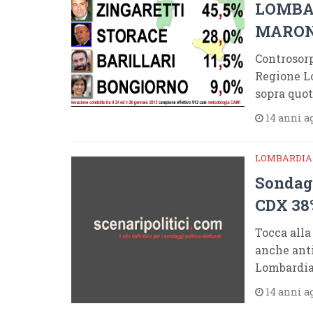
LOMBAR
MARON
Controsorp
Regione Lo
sopra quot
14 anni a
LOMBARDIA
Sondag
CDX 38%
Tocca alla
anche anti
Lombardia
14 anni a