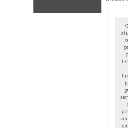
Q
uti
t
p
ter
fu
p
p
ser
pr
vuo
piu