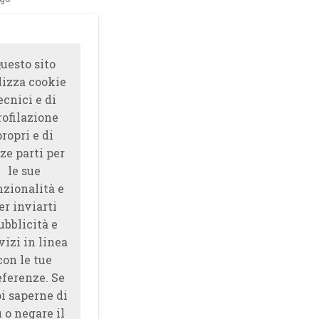
uesto sito
lizza cookie
ecnici e di
rofilazione
propri e di
ze parti per
le sue
nzionalità e
er inviarti
ubblicità e
vizi in linea
con le tue
eferenze. Se
i saperne di
̀ o negare il