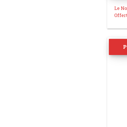
Le No
Offer
P