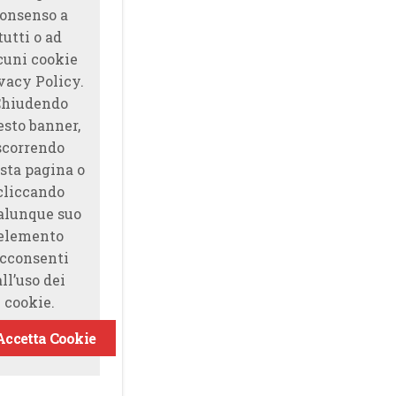
onsenso a
tutti o ad
cuni cookie
vacy Policy.
Chiudendo
esto banner,
scorrendo
sta pagina o
cliccando
alunque suo
elemento
cconsenti
all’uso dei
cookie.
Accetta Cookie