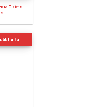
stre Ultime
te
ubblicità