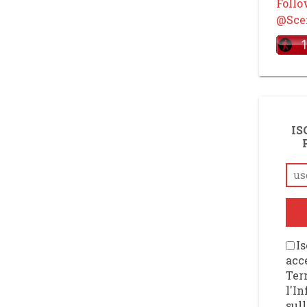
Foll
@Scen
IS
Is
acce
Ter
l'I
sull