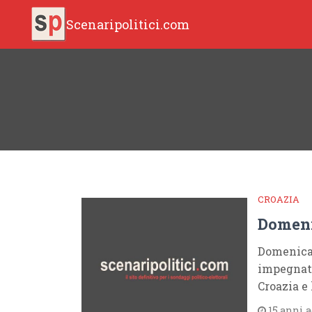
Scenaripolitici.com
CROAZIA
Domeni
Domenica 
impegnati
Croazia e
15 anni 