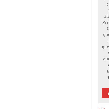
c
al
Pri
qu
que
qu
a