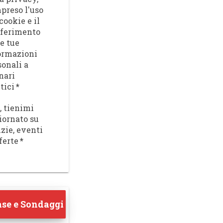
preso l'uso
cookie e il
sferimento
le tue
ormazioni
sonali a
nari
tici
*
, tienimi
iornato su
izie, eventi
ferte
*
se e Sondaggi