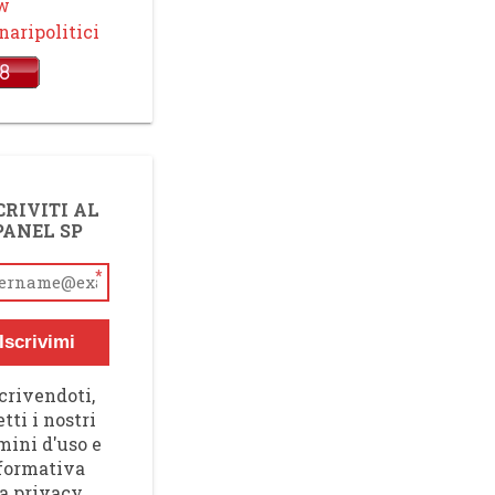
ow
aripolitici
CRIVITI AL
PANEL SP
*
Iscrivimi
crivendoti,
tti i nostri
mini d'uso e
nformativa
a privacy,