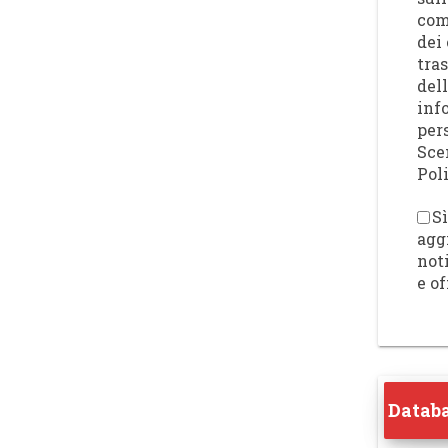
com
dei 
tra
del
inf
per
Sce
Poli
Sì
agg
not
e of
Databa