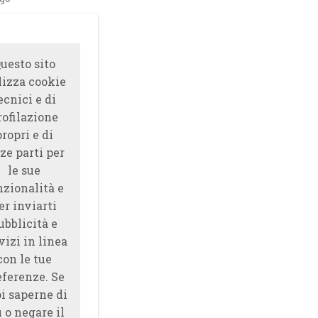
uesto sito
lizza cookie
ecnici e di
rofilazione
propri e di
ze parti per
le sue
nzionalità e
er inviarti
ubblicità e
vizi in linea
con le tue
eferenze. Se
i saperne di
̀ o negare il