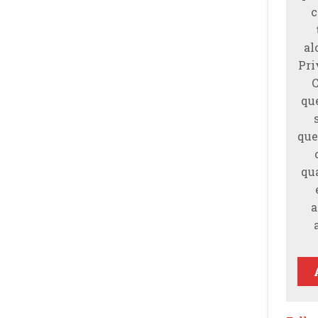
c
al
Pri
qu
que
qu
a