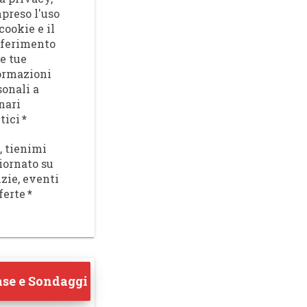
preso l'uso
cookie e il
sferimento
le tue
ormazioni
sonali a
nari
tici
*
, tienimi
iornato su
izie, eventi
ferte
*
se e Sondaggi