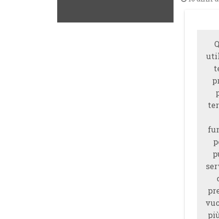
Q
uti
t
p
ter
fu
p
p
ser
pr
vuo
piu