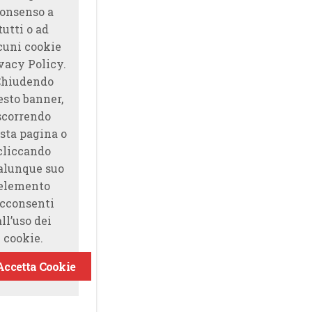
onsenso a
tutti o ad
cuni cookie
vacy Policy.
Chiudendo
esto banner,
scorrendo
sta pagina o
cliccando
alunque suo
elemento
cconsenti
all’uso dei
cookie.
Accetta Cookie