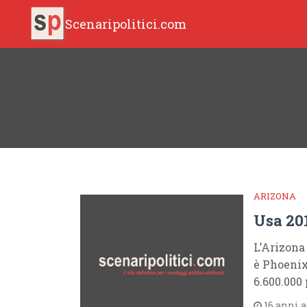
Scenaripolitici.com
ARIZONA
Usa 20
L’Arizona 
è Phoenix
6.600.000
16 anni 