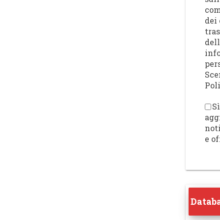
com
dei 
tra
del
inf
per
Sce
Poli
Sì
agg
not
e of
Databa