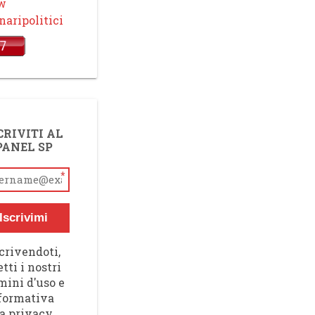
ow
aripolitici
CRIVITI AL
PANEL SP
*
Iscrivimi
crivendoti,
tti i nostri
mini d'uso e
nformativa
a privacy,