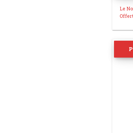
Le No
Offer
P