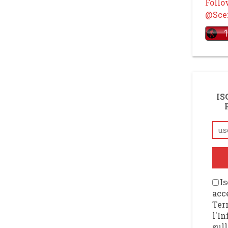
Foll
@Scen
IS
Is
acce
Ter
l'I
sull