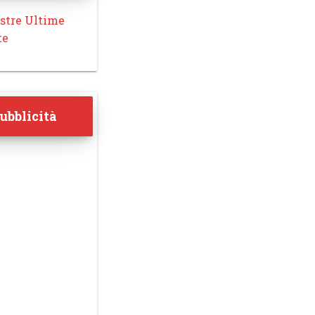
stre Ultime
te
ubblicità