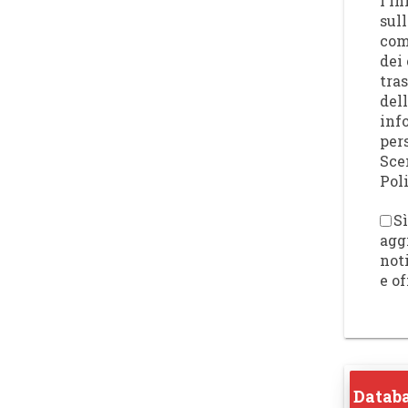
l'I
sull
com
dei 
tra
del
inf
per
Sce
Poli
Sì
agg
not
e of
Databa