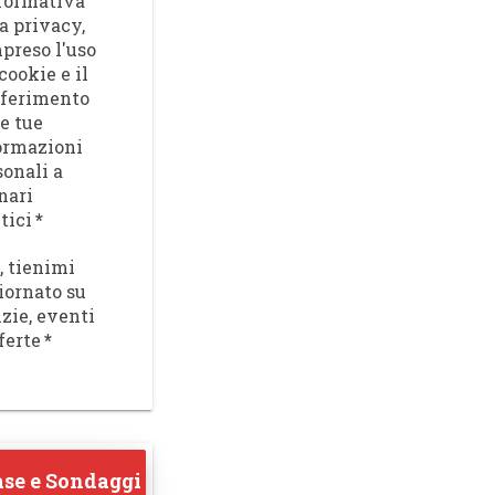
nformativa
a privacy,
preso l'uso
cookie e il
sferimento
le tue
ormazioni
sonali a
nari
tici
*
, tienimi
iornato su
izie, eventi
ferte
*
se e Sondaggi