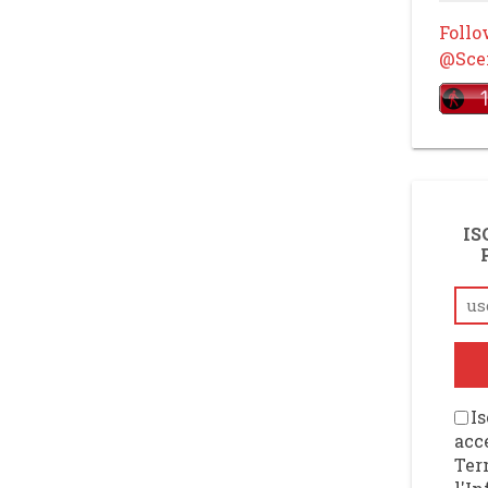
Foll
@Scen
IS
Is
acce
Ter