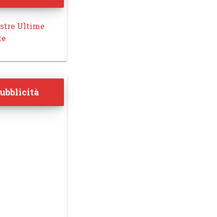
stre Ultime
te
ubblicità