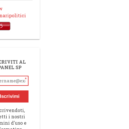
ow
aripolitici
CRIVITI AL
PANEL SP
*
Iscrivimi
crivendoti,
tti i nostri
mini d'uso e