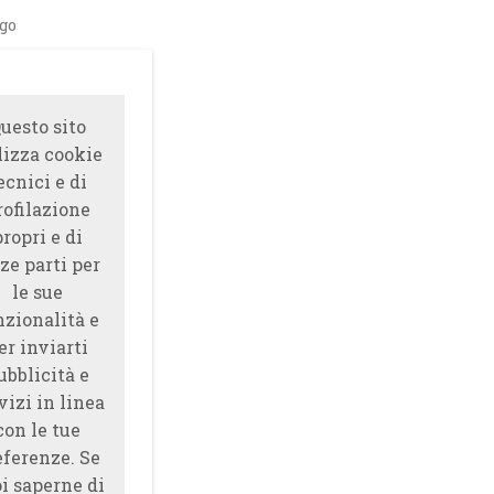
ago
uesto sito
lizza cookie
ecnici e di
rofilazione
propri e di
ze parti per
le sue
nzionalità e
er inviarti
ubblicità e
vizi in linea
con le tue
eferenze. Se
i saperne di