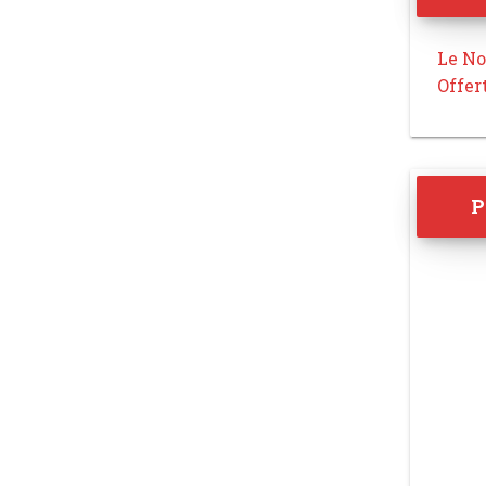
Le No
Offer
P