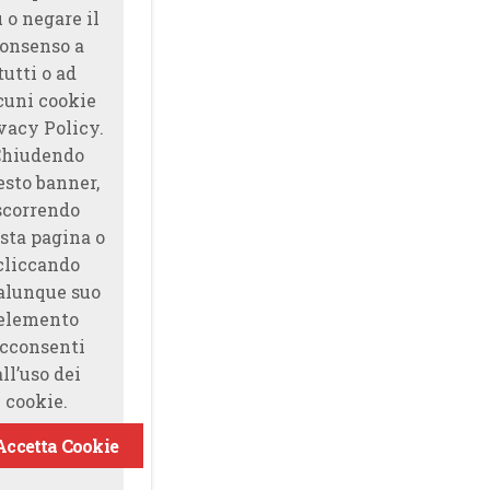
̀ o negare il
onsenso a
tutti o ad
cuni cookie
vacy Policy.
Chiudendo
esto banner,
scorrendo
sta pagina o
cliccando
alunque suo
elemento
cconsenti
all’uso dei
cookie.
Accetta Cookie