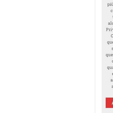
piu
c
al
Pri
qu
que
qu
a