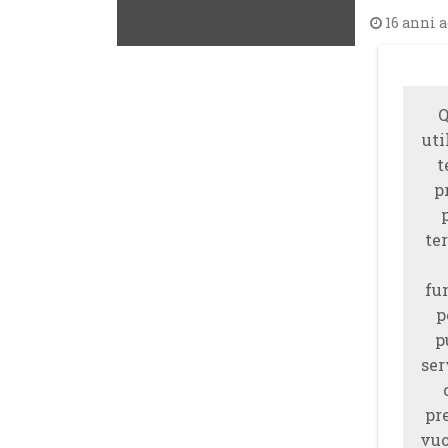
16 anni 
Q
uti
t
p
ter
fu
p
p
ser
pr
vuo