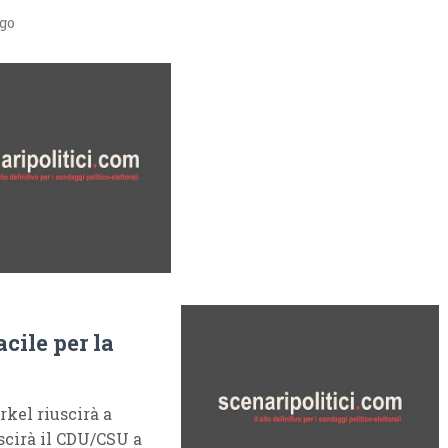
ago
cile per la
kel riuscirà a
uscirà il CDU/CSU a