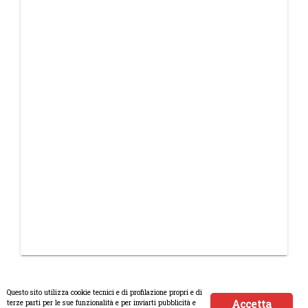
Questo sito utilizza cookie tecnici e di profilazione propri e di
Accetta
terze parti per le sue funzionalità e per inviarti pubblicità e