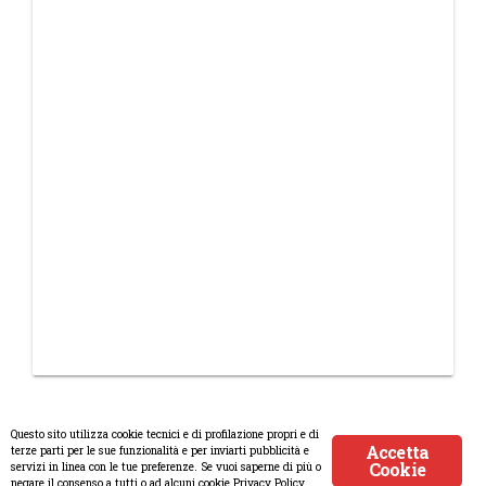
Questo sito utilizza cookie tecnici e di profilazione propri e di
Accetta
terze parti per le sue funzionalità e per inviarti pubblicità e
Cookie
servizi in linea con le tue preferenze. Se vuoi saperne di più o
© Copyright 2008-2017 Scenaripolitici.com - Tutti i diritti riservati.
negare il consenso a tutti o ad alcuni cookie Privacy Policy.