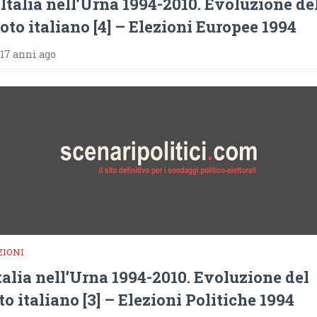
’Italia nell’Urna 1994-2010. Evoluzione de
oto italiano [4] – Elezioni Europee 1994
17 anni ago
ZIONI
Italia nell’Urna 1994-2010. Evoluzione del
to italiano [3] – Elezioni Politiche 1994