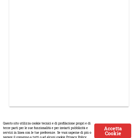
Questo sito utilizza cookie tecnici e di profilazione propri e di
Accetta
terze parti per le sue funzionalità e per inviarti pubblicità e
Cookie
servizi in linea con le tue preferenze. Se vuoi saperne di più o
© Copyright 2008-2017 Scenaripolitici.com - Tutti i diritti riservati.
negare il consenso a tutti o ad alcuni cookie Privacy Policy.