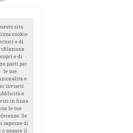
uesto sito
lizza cookie
ecnici e di
rofilazione
propri e di
ze parti per
le sue
nzionalità e
er inviarti
ubblicità e
vizi in linea
con le tue
eferenze. Se
i saperne di
̀ o negare il