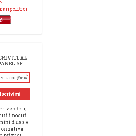
ow
aripolitici
CRIVITI AL
PANEL SP
*
Iscrivimi
crivendoti,
tti i nostri
mini d'uso e
nformativa
a privacy,