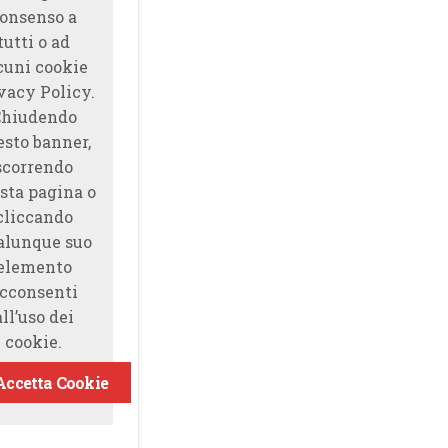
onsenso a
tutti o ad
cuni cookie
vacy Policy.
Chiudendo
esto banner,
scorrendo
sta pagina o
cliccando
alunque suo
elemento
cconsenti
all’uso dei
cookie.
Accetta Cookie