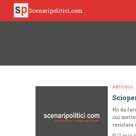
Scenaripolitici.com
ARTICOLO
Sciope
Ho da fare
cui mette
resistere
17 anni 