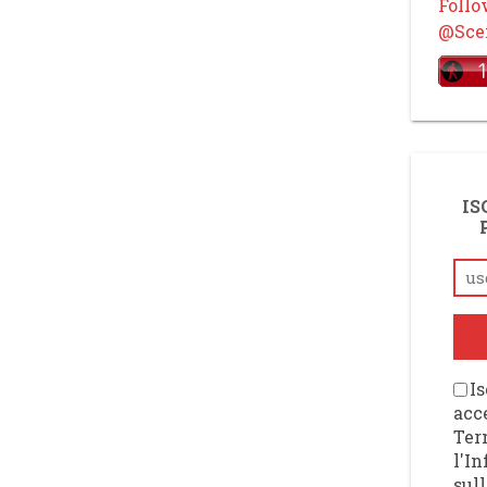
Foll
@Scen
IS
Is
acce
Ter
l'I
sull