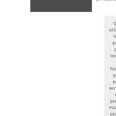
Q
uti
t
p
ter
fu
p
p
ser
pr
vuo
piu