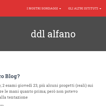
I NOSTRI SONDAGGI
GLI ALTRI ISTITUTI
ddl alfano
ro Blog?
; 2 esami giovedì 23, più alcuni progetti (reali) sui
re le mani quanto prima; però non potevo
 alla tentazione
ago