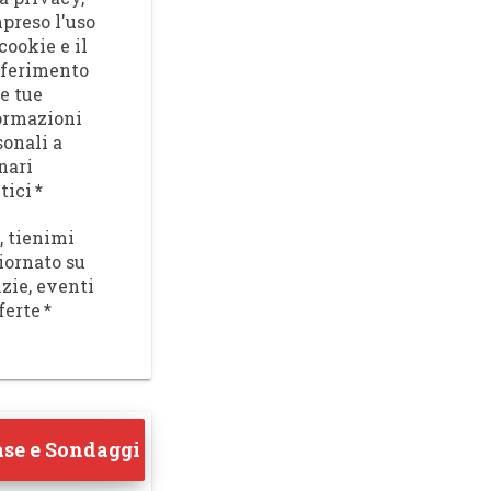
preso l'uso
cookie e il
sferimento
le tue
ormazioni
sonali a
nari
tici
*
, tienimi
iornato su
izie, eventi
ferte
*
se e Sondaggi