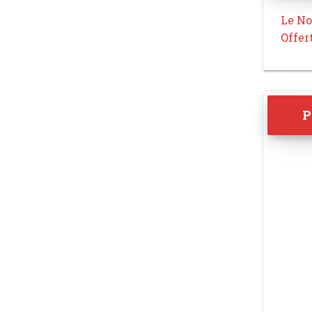
Le No
Offer
P