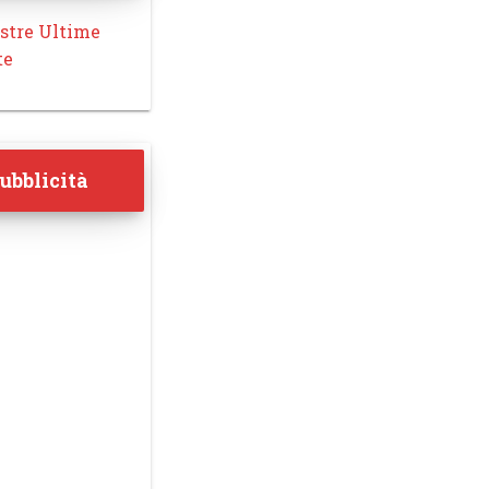
stre Ultime
te
ubblicità