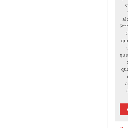
c
al
Pri
qu
que
qu
a