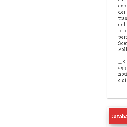
com
dei 
tra
del
inf
per
Sce
Poli
Sì
agg
not
e of
Databa