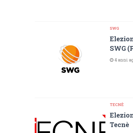
SWG
Elezion
SWG (P
4 anni a
TECNÈ
Elezion
Tecnè