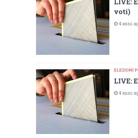
LIVE: E
voti)
4 anni a
ELEZIONI 
LIVE: E
4 anni a