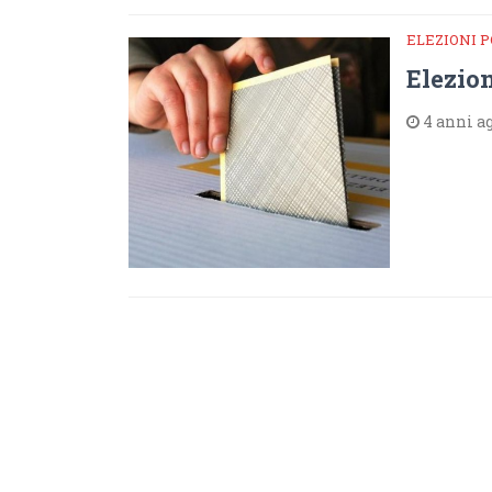
ELEZIONI 
Elezion
4 anni a