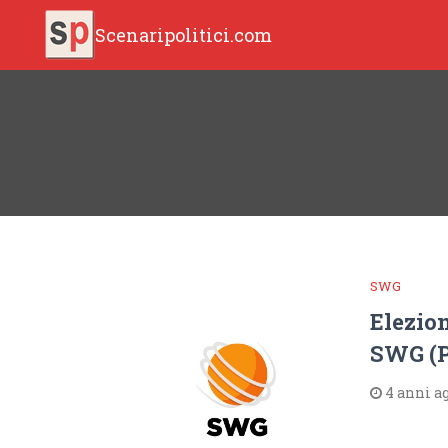
Scenaripolitici.com
SWG
Elezion
SWG (P
4 anni a