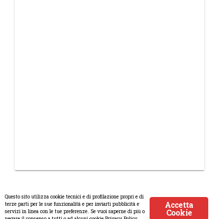
Questo sito utilizza cookie tecnici e di profilazione propri e di
Accetta
terze parti per le sue funzionalità e per inviarti pubblicità e
Cookie
servizi in linea con le tue preferenze. Se vuoi saperne di più o
© Copyright 2008-2017 Scenaripolitici.com - Tutti i diritti riservati.
negare il consenso a tutti o ad alcuni cookie Privacy Policy.