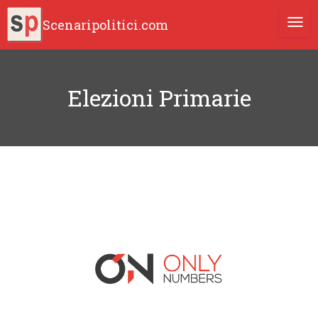
Scenaripolitici.com
TOGG
Elezioni Primarie