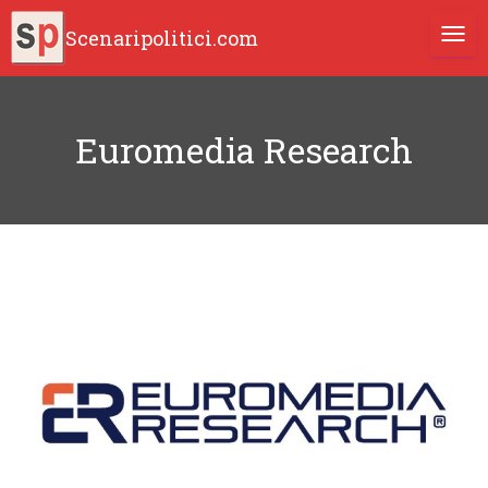
Scenaripolitici.com
TOGG
Euromedia Research