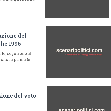
uzione del
iche 1996
ile, seguirono al
rono la prima (e
zione del voto
4