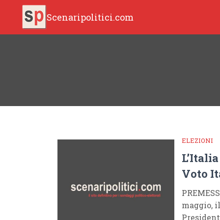
Scenaripolitici.com
ELEZIONI
L’Itali
Voto It
PREMESSEL
maggio, i
President