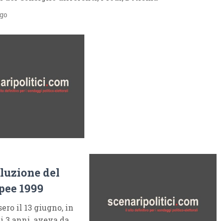
ago
oluzione del
opee 1999
ro il 13 giugno, in
ai 3 anni, aveva da