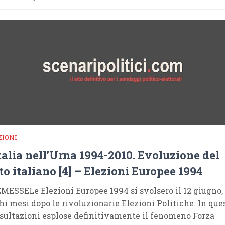
ZIONI
Italia nell’Urna 1994-2010. Evoluzione del
to italiano [4] – Elezioni Europee 1994
MESSELe Elezioni Europee 1994 si svolsero il 12 giugno,
hi mesi dopo le rivoluzionarie Elezioni Politiche. In que
sultazioni esplose definitivamente il fenomeno Forza