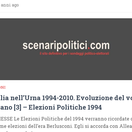
 anni ago
ONI
alia nell’Urna 1994-2010. Evoluzione del v
iano [3] – Elezioni Politiche 1994
SSE Le Elezioni Politiche del 1994 verranno ricordate
ime elezioni dell’era Berlusconi. Egli si accorda con Alle