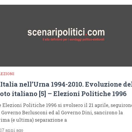
LEZIONI
’Italia nell’Urna 1994-2010. Evoluzione de
oto italiano [5] – Elezioni Politiche 1996
e Elezioni Politiche 1996 si svolsero il 21 aprile, seguiron
l Governo Berlusconi ed al Governo Dini, sancirono la
rima (e ultima) separazione a
17 anni ago