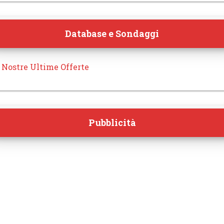
Database e Sondaggi
 Nostre Ultime Offerte
Pubblicità