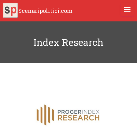
Scenaripolitici.com
TOGG
Index Research