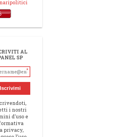
aripolitici
CRIVITI AL
PANEL SP
*
Iscrivimi
crivendoti,
tti i nostri
mini d'uso e
nformativa
a privacy,
preso l'uso