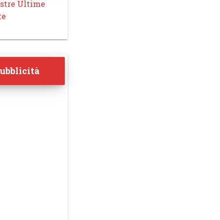
stre Ultime
te
ubblicità