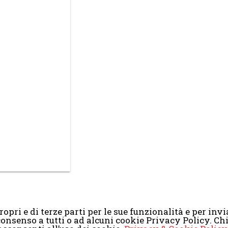
opri e di terze parti per le sue funzionalità e per invia
il consenso a tutti o ad alcuni cookie Privacy Policy. 
2008-2017 Scenaripolitici.com - Tutti i diritti riservati. Creato da
Atlan