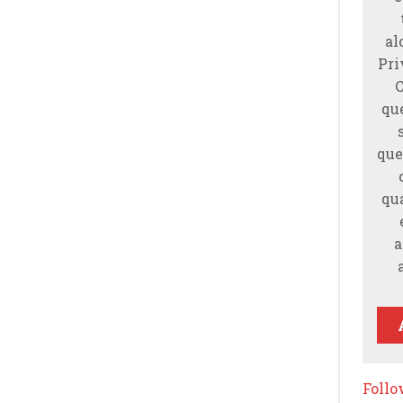
al
Pri
qu
que
qu
a
Foll