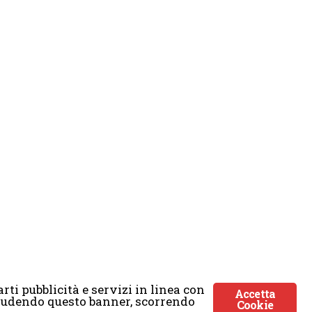
rti pubblicità e servizi in linea con
Accetta
Chiudendo questo banner, scorrendo
Cookie
ticmoon.com