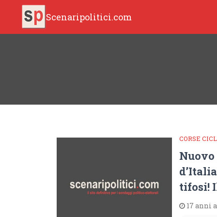
Scenaripolitici.com
CORSE CIC
Nuovo 
d’Itali
tifosi!
17 anni 