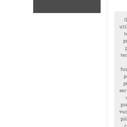
Q
uti
t
p
ter
fu
p
p
ser
pr
vuo
piu
c