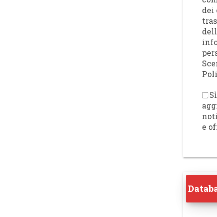
dei 
tra
del
inf
per
Sce
Poli
Sì
agg
not
e of
Databa