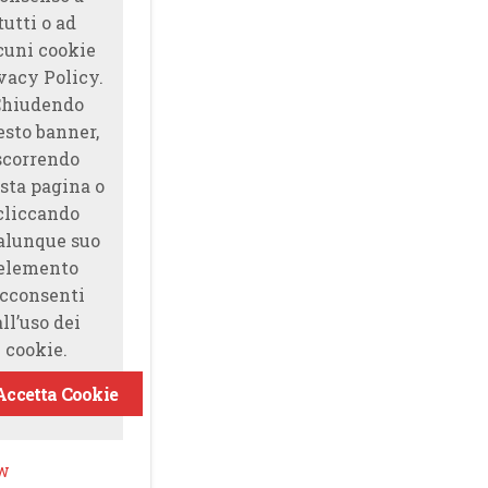
tutti o ad
cuni cookie
vacy Policy.
Chiudendo
esto banner,
scorrendo
sta pagina o
cliccando
alunque suo
elemento
cconsenti
all’uso dei
cookie.
Accetta Cookie
ow