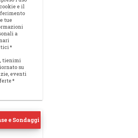
cookie e il
sferimento
le tue
ormazioni
sonali a
nari
tici
*
, tienimi
iornato su
izie, eventi
ferte
*
se e Sondaggi