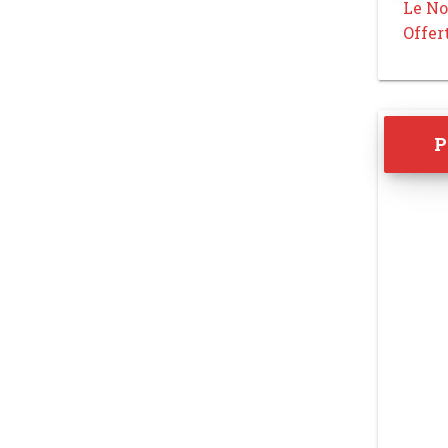
Le No
Offer
P