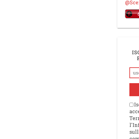
@Scen
IS
Is
acce
Ter
l'I
sull
com