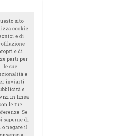
uesto sito
lizza cookie
ecnici e di
rofilazione
propri e di
ze parti per
le sue
nzionalità e
er inviarti
ubblicità e
vizi in linea
con le tue
eferenze. Se
i saperne di
̀ o negare il
onsenso a