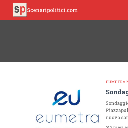
Scenaripolitici.com
EUMETRA 
Sondag
Sondaggio
Piazzapul
nuovo son
2 mesi a