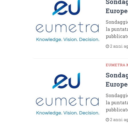
Sondag
Europe
Sondaggio
la puntat
pubblicat
2 anni a
EUMETRA 
Sondag
Europe
Sondaggio
la puntata
pubblicat
2 anni a