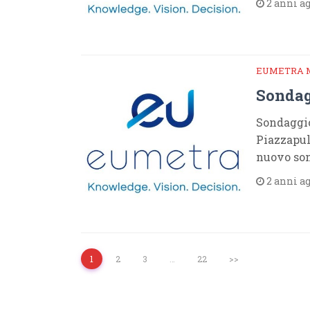
2 anni a
EUMETRA 
Sondag
Sondaggio
Piazzapuli
nuovo son
2 anni a
1
2
3
…
22
>>