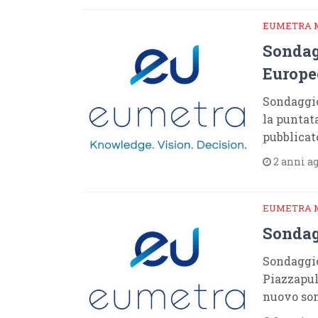
EUMETRA 
Sondag
Europe
Sondaggio
la puntata
pubblicat
2 anni a
EUMETRA 
Sondag
Sondaggio
Piazzapuli
nuovo son