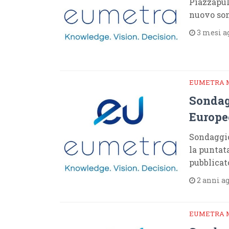
Piazzapul
nuovo son
3 mesi a
EUMETRA 
Sondag
Europe
Sondaggio
la puntat
pubblicat
2 anni a
EUMETRA 