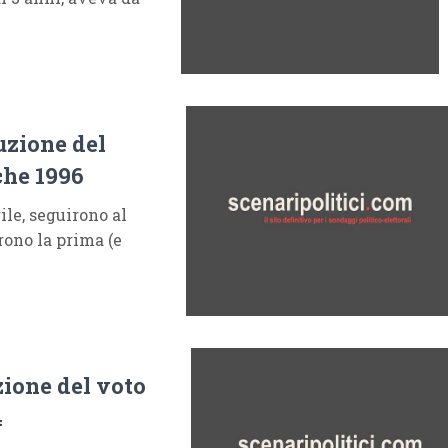
uzione del
iche 1996
ile, seguirono al
rono la prima (e
zione del voto
4