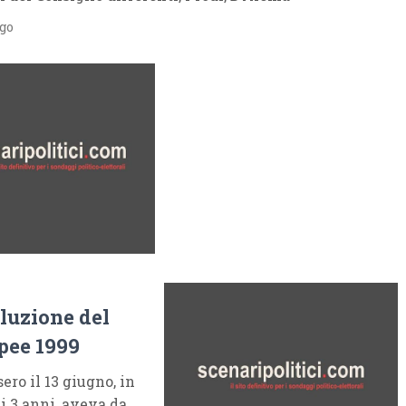
ago
oluzione del
opee 1999
ro il 13 giugno, in
ai 3 anni, aveva da