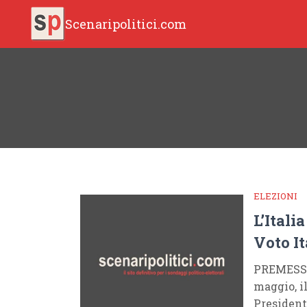
Scenaripolitici.com
ELEZIONI
L’Itali
Voto It
PREMESSEL
maggio, i
President