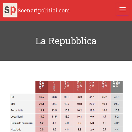
Scenaripolitici.com
TOGG
La Repubblica