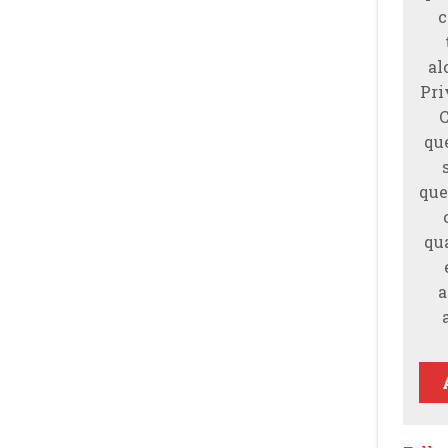
c
al
Pri
qu
que
qu
a