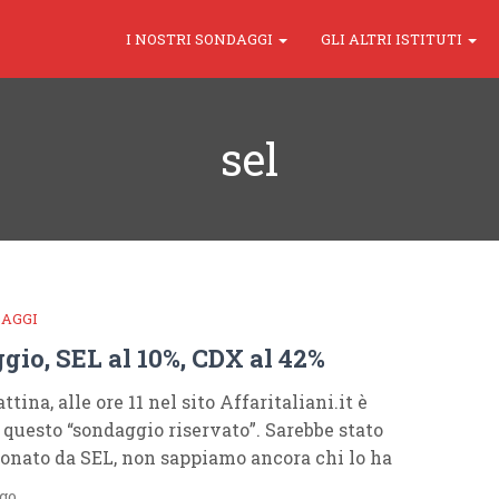
I NOSTRI SONDAGGI
GLI ALTRI ISTITUTI
sel
DAGGI
gio, SEL al 10%, CDX al 42%
tina, alle ore 11 nel sito Affaritaliani.it è
questo “sondaggio riservato”. Sarebbe stato
nato da SEL, non sappiamo ancora chi lo ha
ago