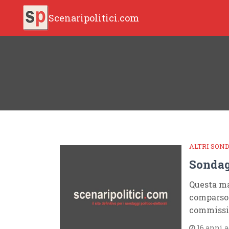
Scenaripolitici.com
ALTRI SON
Sondag
Questa mat
comparso 
commissio
16 anni 