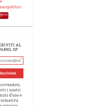
ow
aripolitici
CRIVITI AL
PANEL SP
*
Iscrivimi
crivendoti,
tti i nostri
mini d'uso e
nformativa
a privacy,