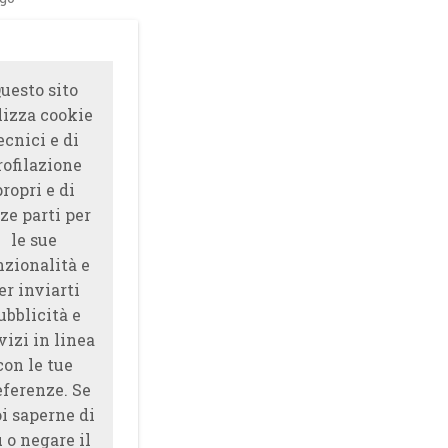
uesto sito
lizza cookie
ecnici e di
rofilazione
propri e di
ze parti per
le sue
nzionalità e
er inviarti
ubblicità e
vizi in linea
con le tue
eferenze. Se
i saperne di
̀ o negare il