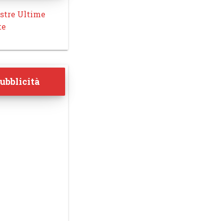
stre Ultime
te
ubblicità