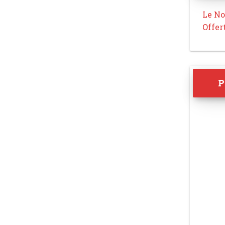
Le No
Offer
P