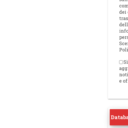
com
dei 
tra
del
inf
per
Sce
Poli
Sì
agg
not
e of
Databa