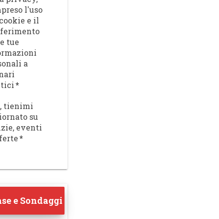
preso l'uso
cookie e il
sferimento
le tue
ormazioni
sonali a
nari
tici
*
, tienimi
iornato su
izie, eventi
ferte
*
se e Sondaggi