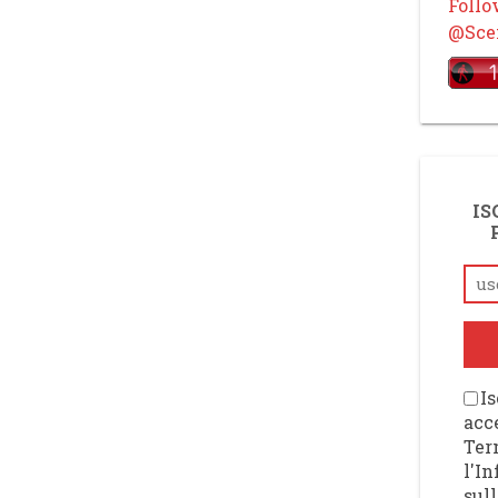
Foll
@Scen
IS
Is
acce
Ter
l'I
sull