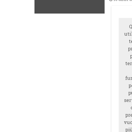
Q
uti
t
p
ter
fu
p
p
ser
pr
vuo
piu