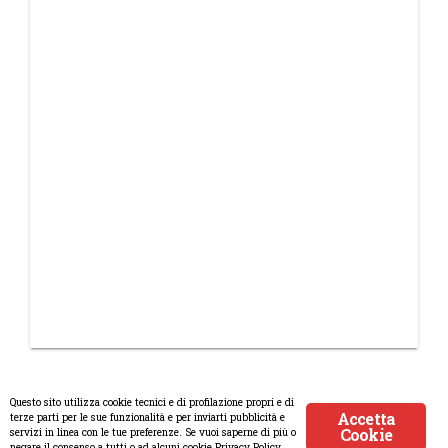
Questo sito utilizza cookie tecnici e di profilazione propri e di
Accetta
terze parti per le sue funzionalità e per inviarti pubblicità e
Cookie
servizi in linea con le tue preferenze. Se vuoi saperne di più o
© Copyright 2008-2017 Scenaripolitici.com - Tutti i diritti riservati.
negare il consenso a tutti o ad alcuni cookie Privacy Policy.