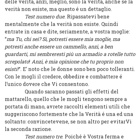
delle verità, anzi, meglio, sono la verità, anche se la
verità non esiste, ma questo é un dettaglio.
Test numero due
. Ripassatevi bene
mentalmente che la verità non esiste. Quindi
entrate in casa e dite, seriamente, a vostra moglie:
“
ma Tu, chi sei? Sì, potresti essere mia moglie, ma
potresti anche essere un cammello, anzi, a ben
guardarti, mi sembreresti più un armadio a rotelle tutto
screpolato
!
Anzi, è mia opinione che tu proprio non
esisti!
“. E’ noto che le donne sono ben poco tolleranti.
Con le mogli il credere, obbedire e combattere é
l’unico dovere che Vi consentono.
Quando saranno passati gli effetti del
mattarello, quello che le mogli tengono sempre a
portata di mano, avrete raccolti elementi utili che
suggeriscono fortemente che la Verità é una ed una
soltanto: convincetevene, se non altro per evitarVi
la seconda razione.
Test numero tre
. Poiché è Vostra ferma e