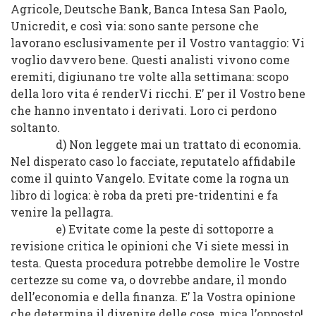
Agricole, Deutsche Bank, Banca Intesa San Paolo,
Unicredit, e così via: sono sante persone che
lavorano esclusivamente per il Vostro vantaggio: Vi
voglio davvero bene. Questi analisti vivono come
eremiti, digiunano tre volte alla settimana: scopo
della loro vita é renderVi ricchi. E’ per il Vostro bene
che hanno inventato i derivati. Loro ci perdono
soltanto.
d) Non leggete mai un trattato di economia.
Nel disperato caso lo facciate, reputatelo affidabile
come il quinto Vangelo. Evitate come la rogna un
libro di logica: è roba da preti pre-tridentini e fa
venire la pellagra.
e) Evitate come la peste di sottoporre a
revisione critica le opinioni che Vi siete messi in
testa. Questa procedura potrebbe demolire le Vostre
certezze su come va, o dovrebbe andare, il mondo
dell’economia e della finanza. E’ la Vostra opinione
che determina il divenire delle cose, mica l’opposto!