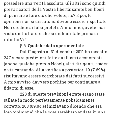
possedere una verità assoluta. Gli altri sono quindi
prevaricatori della Vostra libertà: sarete ben liberi
di pensare e fare ciò che volete, no? E poi, le
opinioni non si discutono: devono essere rispettate.
Non credete ai falsi profeti. Amici miei, avete mai
visto un truffatore che si dichiari tale prima di
intortarVi?
§ 6.
Qualche dato sperimentale
.
Dal 1° agosto al 31 dicembre 2011 ho raccolto
247 sicure predizioni fatte da illustri economisti
(anche qualche premio Nobel), altri dirigenti, trader
e via cantando. Alla verifica a posteriori 19 (7.69%)
risultavano essere corroborate dai fatti successivi.
A mio avviso, davvero pochine per continuare a
fidarmi di esse.
228 di queste previsioni errate erano state
stilate in modo perfettamente politicamente
corretto. 203 (89.04%) iniziavano dicendo che era
loro “opinione” che le cose sarebbero andate in una