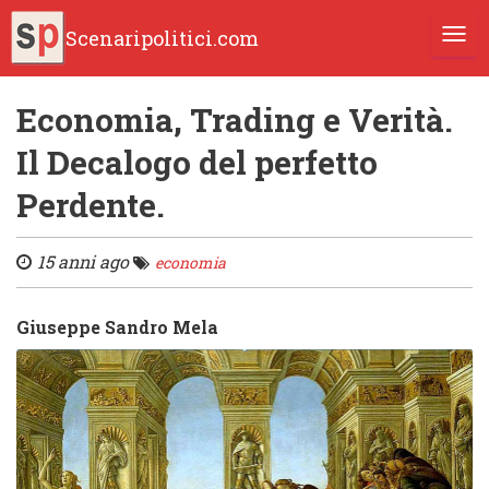
Scenaripolitici.com
TOGG
Economia, Trading e Verità.
Il Decalogo del perfetto
Perdente.
15 anni ago
economia
Giuseppe Sandro Mela