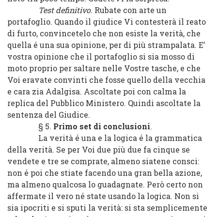
Test definitivo
. Rubate con arte un
portafoglio. Quando il giudice Vi contesterà il reato
di furto, convincetelo che non esiste la verità, che
quella é una sua opinione, per di più strampalata. E’
vostra opinione che il portafoglio si sia mosso di
moto proprio per saltare nelle Vostre tasche, e che
Voi eravate convinti che fosse quello della vecchia
e cara zia Adalgisa. Ascoltate poi con calma la
replica del Pubblico Ministero. Quindi ascoltate la
sentenza del Giudice.
§ 5.
Primo set di conclusioni
.
La verità é una e la logica é la grammatica
della verità. Se per Voi due più due fa cinque se
vendete e tre se comprate, almeno siatene consci:
non é poi che stiate facendo una gran bella azione,
ma almeno qualcosa lo guadagnate. Però certo non
affermate il vero né state usando la logica. Non si
sia ipocriti e si sputi la verità: si sta semplicemente