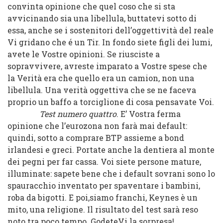
convinta opinione che quel coso che si sta
avvicinando sia una libellula, buttatevi sotto di
essa, anche se i sostenitori dell’oggettività del reale
Vi gridano che é un Tir. In fondo siete figli dei lumi,
avete le Vostre opinioni. Se riusciste a
sopravvivere, avreste imparato a Vostre spese che
la Verità era che quello era un camion, non una
libellula. Una verità oggettiva che se ne faceva
proprio un baffo a torciglione di cosa pensavate Voi.
Test numero quattro
. E’ Vostra ferma
opinione che l’eurozona non farà mai default:
quindi, sotto a comprare BTP assieme a bond
irlandesi e greci. Portate anche la dentiera al monte
dei pegni per far cassa. Voi siete persone mature,
illuminate: sapete bene che i default sovrani sono lo
spauracchio inventato per spaventare i bambini,
roba da bigotti. E poi,siamo franchi, Keynes è un
mito, una religione. Il risultato del test sarà reso
noto tra poco tempo. GodeteVi la sorpresa!