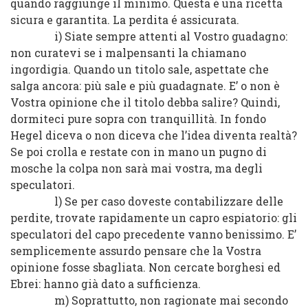
quando raggiunge il minimo. Questa é una ricetta
sicura e garantita. La perdita é assicurata.
i) Siate sempre attenti al Vostro guadagno:
non curatevi se i malpensanti la chiamano
ingordigia. Quando un titolo sale, aspettate che
salga ancora: più sale e più guadagnate. E’ o non è
Vostra opinione che il titolo debba salire? Quindi,
dormiteci pure sopra con tranquillità. In fondo
Hegel diceva o non diceva che l’idea diventa realtà?
Se poi crolla e restate con in mano un pugno di
mosche la colpa non sarà mai vostra, ma degli
speculatori.
l) Se per caso doveste contabilizzare delle
perdite, trovate rapidamente un capro espiatorio: gli
speculatori del capo precedente vanno benissimo. E’
semplicemente assurdo pensare che la Vostra
opinione fosse sbagliata. Non cercate borghesi ed
Ebrei: hanno già dato a sufficienza.
m) Soprattutto, non ragionate mai secondo