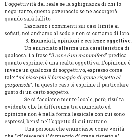
L’oggettività del reale se la sghignazza di chi lo
nega: tanto, questo poveraccio se ne accorgerà
quando sarà fallito.
Lasciamo i commenti sui casi limite ai
sofisti, noi andiamo al sodo e non ci curiamo di loro.
3.
Enunciati, opinioni e certezze oggettive
.
Un enunciato afferma una caratteristica di
qualcosa. La frase “
il cane é un mammifero
” predica
quanto esprime: é una realtà oggettiva. L’opinione é
invece un qualcosa di soggettivo, espresso come
tale: “
mi piace più il formaggio di grana rispetto al
gorgonzola
“. In questo caso si esprime il particolare
gusto di un certo soggetto.
Se ci facciamo mente locale, però, risulta
evidente che la differenza tra enunciato ed
opinione non é nella forma lessicale con cui sono
espressi, bensì nell’oggetto di cui trattano.
Una persona che enunciasse come verità
che “
gli piace più il formaggio di grana rispetto al