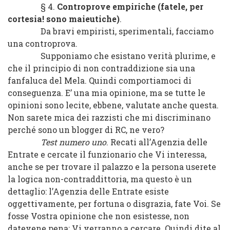
§ 4.
Controprove empiriche (fatele, per
cortesia! sono maieutiche)
.
Da bravi empiristi, sperimentali, facciamo
una controprova.
Supponiamo che esistano verità plurime, e
che il principio di non contraddizione sia una
fanfaluca del Mela. Quindi comportiamoci di
conseguenza. E’ una mia opinione, ma se tutte le
opinioni sono lecite, ebbene, valutate anche questa.
Non sarete mica dei razzisti che mi discriminano
perché sono un blogger di RC, ne vero?
Test numero uno
. Recati all’Agenzia delle
Entrate e cercate il funzionario che Vi interessa,
anche se per trovare il palazzo e la persona userete
la logica non-contraddittoria, ma questo è un
dettaglio: l’Agenzia delle Entrate esiste
oggettivamente, per fortuna o disgrazia, fate Voi. Se
fosse Vostra opinione che non esistesse, non
datevene pena: Vi verranno a cercare. Quindi dite al