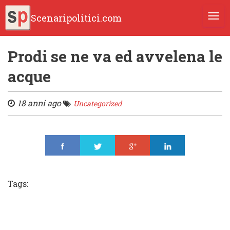
Scenaripolitici.com
TOGG
Prodi se ne va ed avvelena le
acque
18 anni ago
Uncategorized
Share
Tweet
Share
Share
Tags: