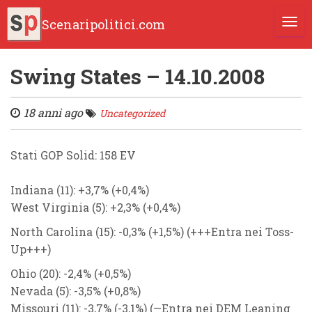
Scenaripolitici.com
TOGG
Swing States – 14.10.2008
18 anni ago
Uncategorized
Stati GOP Solid:
158 EV
Indiana (11): +3,7%
(+0,4%)
West Virginia (5): +2,3%
(+0,4%)
North Carolina (15):
-0,3%
(+1,5%)
(+++Entra nei Toss-
Up+++)
Ohio (20): -2,4%
(+0,5%)
Nevada (5): -3,5%
(+0,8%)
Missouri (11):
-3,7%
(-3,1%)
(—Entra nei DEM Leaning