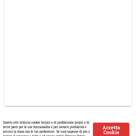
Questo sito utilizza cookie tecnici e di profilazione propri e di
Accetta
terze parti per le sue funzionalità e per inviarti pubblicità e
Cookie
servizi in linea con le tue preferenze. Se vuoi saperne di più o
© Copyright 2008-2017 Scenaripolitici.com - Tutti i diritti riservati.