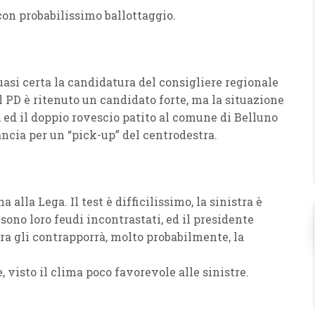
on probabilissimo ballottaggio.
quasi certa la candidatura del consigliere regionale
l
PD
è ritenuto un
candidato forte
, ma la situazione
 ed il
doppio
rovescio
patito al
comune di Belluno
ncia per un “
pick-up
” del centrodestra.
una alla
Lega
. Il test è difficilissimo, la sinistra è
sono loro
feudi incontrastati
, ed il presidente
tra gli contrapporrà, molto probabilmente, la
, visto il clima poco favorevole alle sinistre.