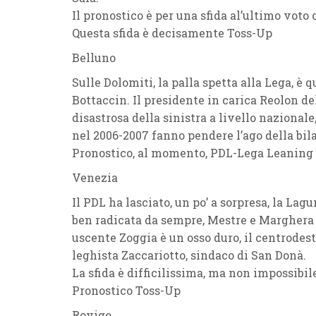
Il pronostico è per una
sfida al’ultimo voto
c
Questa sfida è decisamente
Toss-Up
Belluno
Sulle Dolomiti, la palla spetta alla
Lega
, è 
Bottaccin
. Il
presidente in carica
Reolon
de
disastrosa della sinistra a livello nazionale,
nel 2006-2007 fanno pendere l’ago della bila
Pronostico, al momento,
PDL-Lega Leaning
Venezia
Il
PDL
ha lasciato, un po’ a sorpresa, la Lag
ben radicata da sempre,
Mestre
e
Marghera
uscente
Zoggia
è un osso duro, il centrodes
leghista Zaccariotto
, sindaco di San Donà.
La sfida è difficilissima, ma non impossibile
Pronostico
Toss-Up
Rovigo