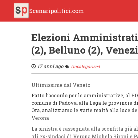
Scenaripolitici.com
Elezioni Amministrati
(2), Belluno (2), Venez
17 anni ago
Uncategorized
Ultimissime dal
Veneto
Fatto l’accordo per le amministrative, al
PD
comune di Padova
, alla
Lega
le
provincie
d
Ora, analizziamo le varie realtà alla luce de
Verona
La sinistra è rassegnata alla sconfitta già a
gli ex-sindaci di Verona
Michela
Sironi
e
P