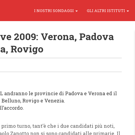
I NOSTRI SONDAGGI
GLI ALTRI ISTITUTI
ve 2009: Verona, Padova
ia, Rovigo
L
andranno le
provincie
di
Padova
e
Verona
ed il
i
Belluno, Rovigo
e
Venezia.
ll’accordo.
l primo turno, tant’è che i due candidati più noti,
aolo Zanotto
non si sono candidati alle primarie. Il