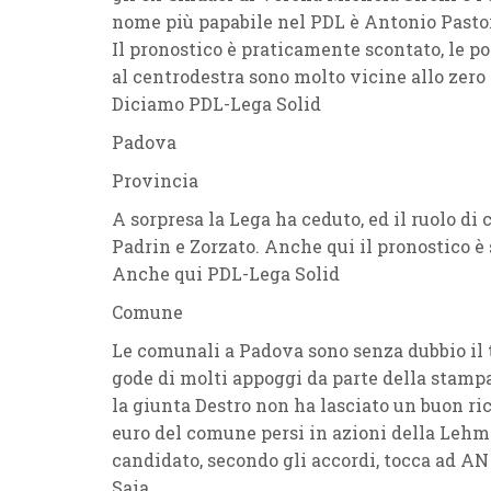
nome più papabile nel
PDL
è
Antonio Pasto
Il pronostico è praticamente scontato, le po
al centrodestra sono molto vicine allo zero 
Diciamo
PDL-Lega
Solid
Padova
Provincia
A sorpresa la
Lega
ha ceduto, ed il ruolo di
Padrin
e
Zorzato
. Anche qui il pronostico è 
Anche qui
PDL-Lega Solid
Comune
Le
comunali
a
Padova
sono senza dubbio il 
gode di molti appoggi da parte della stampa
la
giunta Destro
non ha lasciato un buon ric
euro del comune persi in azioni della Lehma
candidato
, secondo gli accordi, tocca ad
AN
Saia
.