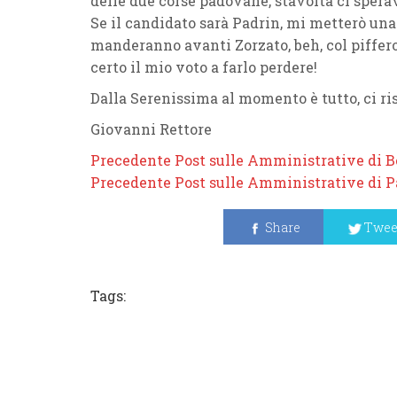
delle due corse padovane, stavolta ci sperav
Se il candidato sarà
Padrin
, mi metterò una 
manderanno avanti
Zorzato
, beh, col piffe
certo il mio voto a farlo perdere!
Dalla Serenissima al momento è tutto, ci ri
Giovanni Rettore
Precedente Post sulle Amministrative di B
Precedente Post sulle Amministrative di 
Share
Twee
Tags: