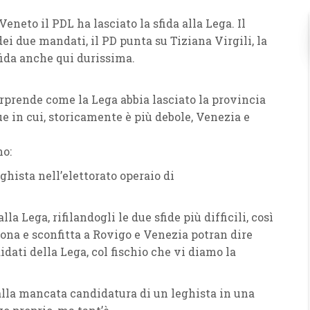
 Veneto
il
PDL
ha lasciato la sfida alla
Lega
. Il
dei due mandati, il
PD
punta su
Tiziana Virgili
, la
sfida anche qui durissima.
sorprende come la
Lega
abbia lasciato la provincia
ue in cui, storicamente è più debole, Venezia e
no:
eghista
nell’elettorato operaio di
alla
Lega
, rifilandogli le due sfide più difficili, così
rona
e sconfitta a
Rovigo
e
Venezia
potran dire
dati della Lega, col fischio che vi diamo la
alla mancata candidatura di un leghista in una