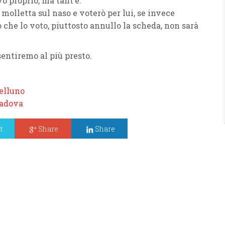
o proprio, ma tant’è.
molletta sul naso e voterò per lui, se invece
ro che lo voto, piuttosto annullo la scheda, non sarà
sentiremo al più presto.
elluno
Padova
t
Share
Share