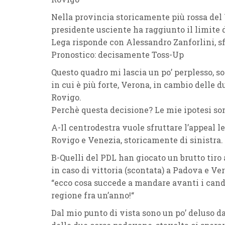
Nella
provincia storicamente più rossa del
presidente usciente ha raggiunto il limite 
Lega
risponde con
Alessandro Zanforlini
, 
Pronostico: decisamente
Toss-Up
Questo quadro mi lascia un po’ perplesso, 
in cui è più forte, Verona, in cambio delle d
Rovigo.
Perchè questa decisione? Le mie ipotesi so
A-Il centrodestra vuole sfruttare l’
appeal l
Rovigo e Venezia, storicamente di sinistra
.
B-Quelli del
PDL
han giocato un brutto tiro 
in caso di
vittoria
(scontata) a
Padova
e
Ve
“
ecco cosa succede a mandare avanti i candi
regione fra un’anno!
“
Dal mio punto di vista sono un po’ deluso d