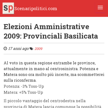
Scenaripolitici.com
TOGG
Elezioni Amministrative
2009: Provinciali Basilicata
17 anni ago
2009
Al voto in questa regione entrambe le province,
attualmente in mano al
centrosinistra
.
Potenza
e
Matera
sono ora molto più incerte, ma scommetterei
sulla riconferma.
Potenza:
-3% Toss-Up
Matera:
+5% Toss-Up
Il piccolo vantaggio del
centrodestra
nella
provincia di
Matera
lascia comunque la possibilità