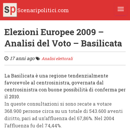
Scenaripolitici.com
TOGG
Elezioni Europee 2009 –
Analisi del Voto – Basilicata
17 anni ago
Analisi elettorali
La
Basilicata
è una regione
tendenzialmente
favorevole al centrosinistra
, governata dal
centrosinistra
con buone possibilità di conferma per
il 2010.
In
queste consultazioni
si sono recate a votare
368.900 persone
circa su un totale di
543.600 aventi
diritto
, pari ad un’affluenza del
67,86%
. Nel
2004
l’affluenza fu del
74,44%
.