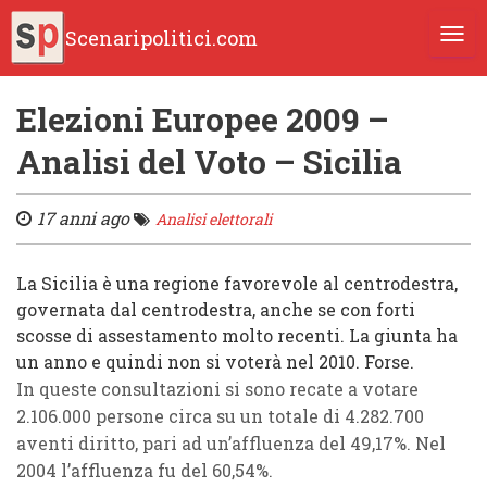
Scenaripolitici.com
TOGG
Elezioni Europee 2009 –
Analisi del Voto – Sicilia
17 anni ago
Analisi elettorali
La
Sicilia
è una re
gione
favorevole al
centrodestra
,
governata dal
centrodestra
, anche se con forti
scosse di assestamento molto recenti. La giunta ha
un anno e quindi non si voterà nel 2010. Forse.
In
queste consultazioni
si sono recate a votare
2.106.000 persone
circa su un totale di
4.282.700
aventi diritto
, pari ad un’affluenza del
49,17%
. Nel
2004
l’affluenza fu del
60,54%
.