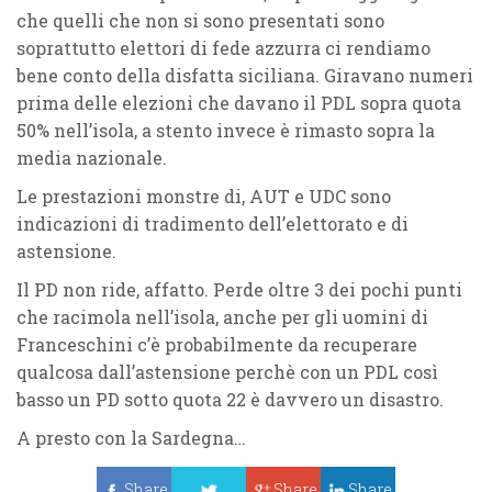
che quelli che non si sono presentati sono
soprattutto
elettori di fede azzurra
ci rendiamo
bene conto della disfatta siciliana. Giravano numeri
prima delle elezioni che davano il
PDL
sopra quota
50%
nell’isola, a stento invece è rimasto sopra la
media nazionale.
Le
prestazioni monstre
di,
AUT
e
UDC
sono
indicazioni di tradimento dell’elettorato e di
astensione.
Il
PD
non ride, affatto. Perde oltre
3
dei pochi punti
che racimola nell’isola, anche per gli uomini di
Franceschini
c’è probabilmente da recuperare
qualcosa dall’astensione perchè con un
PDL
così
basso un
PD
sotto quota
22
è davvero un disastro.
A presto con la
Sardegna
…
Share
Share
Share