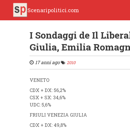
Scenaripolitici.com
I Sondaggi de Il Libera
Giulia, Emilia Romagn
17 anni ago
2010
VENETO
CDX
+
DX
: 56,2
%
CSX
+
SX
: 34,6%
UDC
: 5,6%
FRIULI VENEZIA GIULIA
CDX
+
DX
: 49,8
%