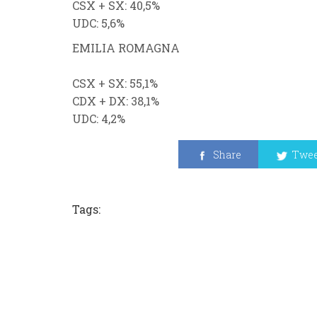
CSX
+
SX
: 40,5%
UDC
: 5,6%
EMILIA ROMAGNA
CSX
+
SX
: 55,1%
CDX
+
DX
: 38,1
%
UDC
: 4,2%
Share
Twee
Tags: