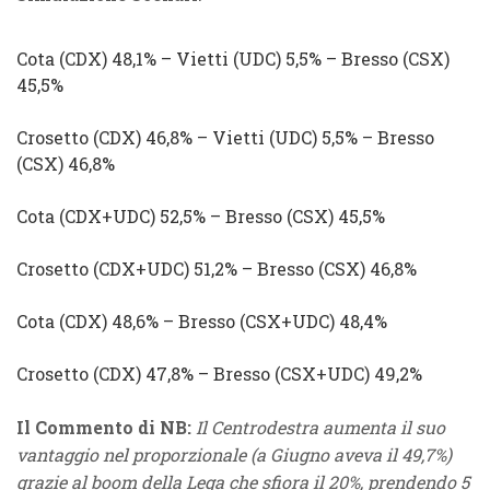
Cota
(
CDX
) 48,1%
–
Vietti
(
UDC
) 5,5% –
Bresso
(
CSX
)
45,5%
Crosetto
(
CDX
) 46,8%
–
Vietti
(
UDC
) 5,5% –
Bresso
(
CSX
) 46,8%
Cota
(
CDX
+
UDC
) 52,5%
–
Bresso
(
CSX
) 45,5%
Crosetto
(
CDX
+
UDC
) 51,2%
–
Bresso
(
CSX
) 46,8%
Cota
(
CDX
) 48,6%
–
Bresso
(
CSX
+
UDC
) 48,4%
Crosetto
(
CDX
) 47,8% –
Bresso
(
CSX
+
UDC
) 49,2%
Il Commento di NB:
Il Centrodestra aumenta il suo
vantaggio nel proporzionale (a Giugno aveva il 49,7%)
grazie al boom della Lega che sfiora il 20%, prendendo 5