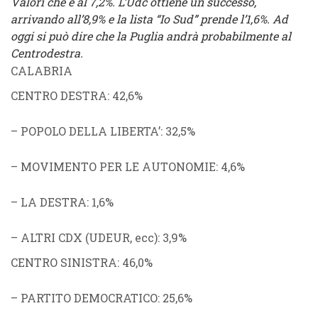
Valori che è al 7,2%. L’Udc ottiene un successo,
arrivando all’8,9% e la lista “Io Sud” prende l’1,6%. Ad
oggi si può dire che la Puglia andrà probabilmente al
Centrodestra.
CALABRIA
CENTRO DESTRA
: 42,6%
–
POPOLO DELLA LIBERTA’
: 32,5%
–
MOVIMENTO PER LE AUTONOMIE
: 4,6%
–
LA DESTRA
: 1,6%
–
ALTRI CDX
(
UDEUR
, ecc
)
: 3,9%
CENTRO SINISTRA
: 46,0%
–
PARTITO DEMOCRATICO
: 25,6%