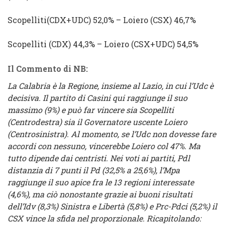
Scopelliti
(
CDX
+
UDC
) 52,0%
–
Loiero
(
CSX
) 46,7%
Scopelliti
(
CDX
) 44,3% –
Loiero
(
CSX
+
UDC
) 54,5%
Il Commento di NB:
La Calabria è la Regione, insieme al Lazio, in cui l’Udc è
decisiva. Il partito di Casini qui raggiunge il suo
massimo (9%) e può far vincere sia Scopelliti
(Centrodestra) sia il Governatore uscente Loiero
(Centrosinistra). Al momento, se l’Udc non dovesse fare
accordi con nessuno, vincerebbe Loiero col 47%. Ma
tutto dipende dai centristi. Nei voti ai partiti, Pdl
distanzia di 7 punti il Pd (32,5% a 25,6%), l’Mpa
raggiunge il suo apice fra le 13 regioni interessate
(4,6%), ma ciò nonostante grazie ai buoni risultati
dell’Idv (8,3%) Sinistra e Libertà (5,8%) e Prc-Pdci (5,2%) il
CSX vince la sfida nel proporzionale. Ricapitolando: