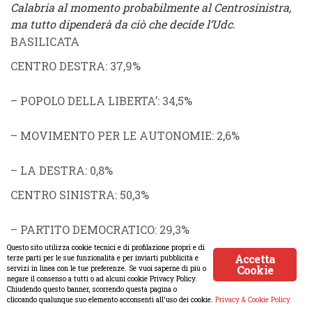
Calabria al momento probabilmente al Centrosinistra,
ma tutto dipenderà da ciò che decide l’Udc.
BASILICATA
CENTRO DESTRA
: 37,9%
–
POPOLO DELLA LIBERTA’
: 34,5%
–
MOVIMENTO PER LE AUTONOMIE
: 2,6%
–
LA DESTRA
: 0,8%
CENTRO SINISTRA
: 50,3%
–
PARTITO DEMOCRATICO
: 29,3%
Questo sito utilizza cookie tecnici e di profilazione propri e di
Accetta
terze parti per le sue funzionalità e per inviarti pubblicità e
–
ITALIA DEI VALORI
: 11,7%
Cookie
servizi in linea con le tue preferenze. Se vuoi saperne di più o
negare il consenso a tutti o ad alcuni cookie Privacy Policy.
Chiudendo questo banner, scorrendo questa pagina o
–
COMUNISTI
(
RC
,
PDCI
,
PCL
): 3,6%
cliccando qualunque suo elemento acconsenti all’uso dei cookie.
Privacy & Cookie Policy