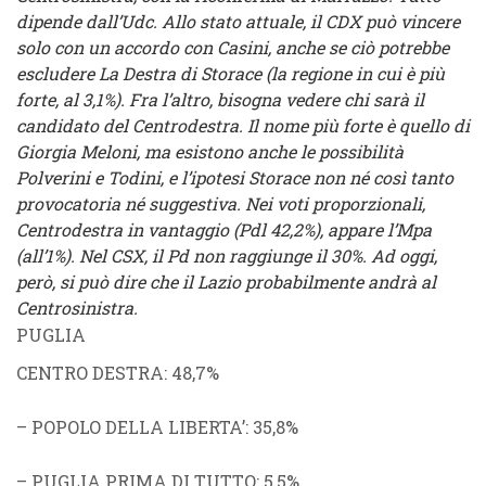
dipende dall’Udc. Allo stato attuale, il CDX può vincere
solo con un accordo con Casini, anche se ciò potrebbe
escludere La Destra di Storace (la regione in cui è più
forte, al 3,1%). Fra l’altro, bisogna vedere chi sarà il
candidato del Centrodestra. Il nome più forte è quello di
Giorgia Meloni, ma esistono anche le possibilità
Polverini e Todini, e l’ipotesi Storace non né così tanto
provocatoria né suggestiva. Nei voti proporzionali,
Centrodestra in vantaggio (Pdl 42,2%), appare l’Mpa
(all’1%). Nel CSX, il Pd non raggiunge il 30%. Ad oggi,
però, si può dire che il Lazio probabilmente andrà al
Centrosinistra.
PUGLIA
CENTRO DESTRA
: 48,7%
–
POPOLO DELLA LIBERTA’
: 35,8%
–
PUGLIA PRIMA DI TUTTO
: 5,5%