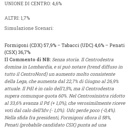
UNIONE DI CENTRO
: 4,6%
ALTRI
: 1,7%
Simulazione Scenari:
Formigoni
(
CDX
) 57,9%
–
Tabacci
(
UDC
) 4,6% –
Penati
(
CSX
) 36,7%
Il Commento di NB:
Senza storia. Il Centrodestra
domina in Lombardia, e si può notare (trend diffuso in
tutto il CentroNord) un aumento molto consistente
della Lega, che aumenta dal 22,7% di Giugno al 26,9%
attuale. Il Pdl è in calo dell’1,5%, ma il Centrodestra
supera comunque quota 60%. Nel Centrosinistra ridotto
al 33,6% avanza il Pd (+ 1,0%), che verosimilmente riceve
voti dal calo dell’Idv (- 1,0%). Udc perde poco (-0,4%).
Nella sfida fra presidenti, Formigoni sfiora il 58%,
Penati (probabile candidato CSX) punta ad una