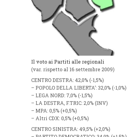
Il voto ai Partiti alle regionali
(var. rispetto al 16 settembre 2009)
CENTRO DESTRA
: 42,0% (
-1,5%
)
–
POPOLO DELLA LIBERTA’
: 32,0% (
-1,0%
)
–
LEGA NORD
: 7,0% (
-1,5%
)
–
LA DESTRA
,
F.TRIC
: 2,0% (
INV
)
–
MPA
: 0,5% (
+0,5%
)
–
Altri CDX
: 0,5% (
+0,5%
)
CENTRO SINISTRA
: 49,5% (
+2,0%
)
–
PARTITO DEMOCRATICO
: 34,0% (
+1,5
%
)