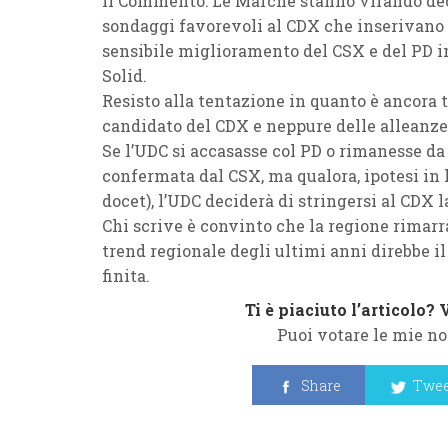
Il Commento
: Le
Marche
stanno virando dec
sondaggi favorevoli al
CDX
che inserivano 
sensibile miglioramento del
CSX
e del
PD
i
Solid
.
Resisto alla tentazione in quanto è ancora t
candidato del
CDX
e neppure delle alleanze
Se l’
UDC
si accasasse col
PD
o rimanesse da s
confermata dal
CSX
, ma qualora, ipotesi i
docet), l’
UDC
deciderà di stringersi al
CDX
l
Chi scrive è convinto che la regione rimarr
trend regionale degli ultimi anni direbbe il
finita.
Ti è piaciuto l’articolo?
Puoi votare le mie no
Share
Twee