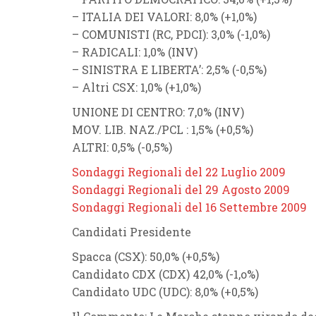
–
ITALIA DEI VALORI
: 8,0% (
+1,0%
)
–
COMUNISTI
(
RC
,
PDCI
): 3,0% (
-1,0%
)
–
RADICALI
: 1,0% (
INV
)
–
SINISTRA E LIBERTA’
: 2,5% (
-0,5%
)
–
Altri CSX
: 1,0% (
+1,0
%
)
UNIONE DI CENTRO
: 7,0% (
INV
)
MOV. LIB. NAZ.
/
PCL
: 1,5% (
+0,5%
)
ALTRI
: 0,5% (
-0,5%
)
Sondaggi Regionali del 22 Luglio 2009
Sondaggi Regionali del 29 Agosto 2009
Sondaggi Regionali del 16 Settembre 2009
Candidati Presidente
Spacca
(
CSX
): 50,0% (
+0,5%
)
Candidato CDX
(
CDX
) 42
,0% (
-1,o%
)
Candidato UDC
(
UDC
): 8,0% (
+0,5%
)