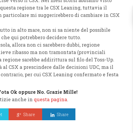
ise verso il
CSX
. Nel mesi scorsi abbiamo visto
questa regione tra le
CSX
Leaning, tuttavia il
n particolare mi suggerirebbero di cambiare in
CSX
utto in alto mare, non si sa niente del possibile
 che qui potrebbero decidere tutto.
ola, allora non ci sarebbero dubbi, regione
n lieve ribasso ma non tramontata (provinciali
a regione sarebbe addirittura sul filo del
Toss-Up
.
à al
CSX
a prescindere dalle decisioni
UDC
, ma il
 contrario, per cui
CSX Leaning
confermato e festa
 Vota Ok oppure No. Grazie Mille!
tizie anche in
questa pagina
.
t
Share
Share