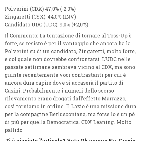
Polverini (CDX) 47,0% (-2,0%)
Zingaretti (CSX): 44,0% (INV)
Candidato UDC (UDC): 9,0% (+2,0%)
Il Commento: La tentazione di tornare al Toss-Up è
forte, se resisto è per il vantaggio che ancora ha la
Polverini su di un candidato, Zingaretti, molto forte,
e col quale non dovrebbe confrontarsi. L’UDC nelle
passate settimane sembrava vicino al CDX, ma sono
giunte recentemente voci contrastanti per cui è
ancora dura capire dove si accaserà il partito di
Casini. Probabilmente i numeri dello scorso
rilevamento erano drogati dall’effetto Marrazzo,
così torniamo in ordine. Il Lazio è una missione dura
per la compagine Berlusconiana, ma forse lo è un pò
di più per quella Democratica. CDX Leaning. Molto
pallido.
Ti è piaciuto l’articolo? Vota Ok oppure No. Grazie