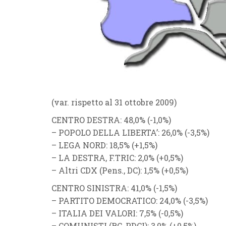
(var. rispetto al 31 ottobre 2009)
CENTRO DESTRA
: 48,0% (
-1,0%
)
–
POPOLO DELLA LIBERTA’
: 26,0% (
-3,5%
)
–
LEGA NORD
: 18,5% (
+1,5%
)
–
LA DESTRA
, F.TRIC: 2,0% (
+0,5%
)
–
Altri CDX
(
Pens., DC
)
: 1,5% (
+0,5%
)
CENTRO SINISTRA
: 41,0% (
-1,5%
)
–
PARTITO DEMOCRATICO
: 24,0% (
-3,5%
)
–
ITALIA DEI VALORI
: 7,5% (
-0,5%
)
–
COMUNISTI (RC, PDCI)
: 3,0% (
+0,5%
)