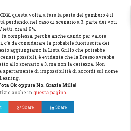
CDX
, questa volta, a fare la parte del gambero è il
tà perdendo, nel caso di scenario a 3, parte dei voti
Vietti
, ora al
9%
.
i fa complessa, perchè anche dando per valore
i
, c’è da considerare la probabile fuoriuscita dei
questo aggiungiamo la
Lista Grillo
che potrebbe
enari possibili, è evidente che la
Bresso
avrebbe
to allo scenario a 3, ma non la certezza. Non
a apertamente di impossibilità di accordi sul nome
Leaning
.
 Vota Ok oppure No. Grazie Mille!
tizie anche in
questa pagina
.
t
Share
Share