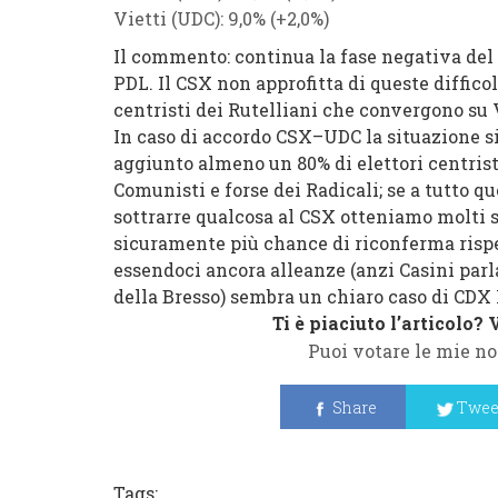
Vietti
(
UDC
): 9,0% (
+2,0%
)
Il commento:
continua la fase negativa del
PDL
. Il
CSX
non approfitta di queste difficol
centristi dei
Rutelliani
che convergono su
In caso di accordo
CSX
–
UDC
la situazione s
aggiunto almeno un 80% di elettori
centrist
Comunisti
e forse dei
Radicali
; se a tutto 
sottrarre qualcosa al
CSX
otteniamo molti sc
sicuramente più chance di riconferma rispet
essendoci ancora alleanze (anzi
Casini
parl
della
Bresso
) sembra un chiaro caso di
CDX 
Ti è piaciuto l’articolo?
Puoi votare le mie no
Share
Twee
Tags: