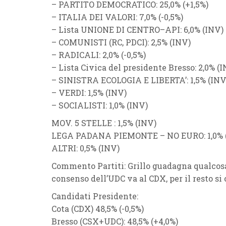
–
PARTITO DEMOCRATICO
: 25,0% (
+1,5%
)
–
ITALIA DEI VALORI
: 7,0% (
-0,5%
)
–
Lista UNIONE DI CENTRO
–
API
: 6,0% (
INV
)
–
COMUNISTI (RC, PDCI)
: 2,5% (
INV
)
–
RADICALI
: 2,0% (
-0,5%
)
–
Lista Civica del presidente Bresso
: 2,0% (
I
–
SINISTRA ECOLOGIA E LIBERTA’
: 1,5% (
IN
–
VERDI
: 1,5% (
INV
)
–
SOCIALISTI
: 1,0% (
INV
)
MOV. 5 STELLE
: 1,5% (
INV
)
LEGA PADANA PIEMONTE
–
NO EURO
: 1,0% 
ALTRI
: 0,5% (
INV
)
Commento Partiti:
Grillo
guadagna qualcosa
consenso dell’
UDC
va al
CDX
, per il resto 
Candidati Presidente
:
Cota
(
CDX
) 48
,5% (
-0,5%
)
Bresso
(
CSX
+
UDC
): 48,5% (
+4,0
%
)