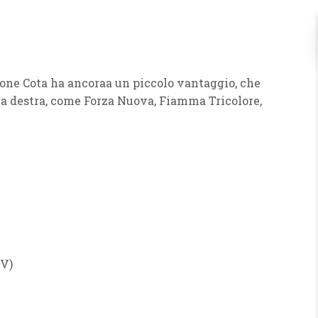
ione
Cota
ha ancoraa un piccolo vantaggio, che
 a destra, come
Forza Nuova
,
Fiamma Tricolore
,
NV
)