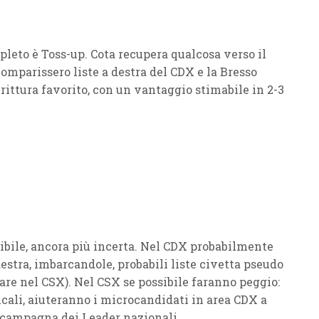
pleto è
Toss-up
.
Cota
recupera qualcosa verso il
comparissero liste a destra del
CDX
e la
Bresso
rittura favorito, con un vantaggio stimabile in 2-3
ibile, ancora più incerta. Nel
CDX
probabilmente
destra, imbarcandole, probabili liste civetta pseudo
care nel
CSX
). Nel
CSX
se possibile faranno peggio:
cali
, aiuteranno i microcandidati in area
CDX
a
n campagna dei Leader nazionali.