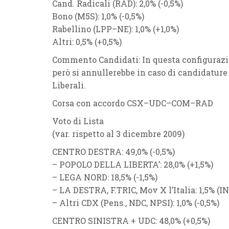
Cand. Radicali
(
RAD
): 2,0% (
-0
,5%
)
Bono
(
M5S
): 1,0% (
-0
,5%
)
Rabellino
(
LPP
–
NE
): 1,0% (
+1,0%
)
Altri
: 0,5% (
+0
,5%
)
Commento Candidati:
In questa configuraz
però si annullerebbe in caso di candidature
Liberali
.
Corsa con accordo
CSX
–
UDC
–
COM
–
RAD
Voto di Lista
(var. rispetto al 3 dicembre 2009)
CENTRO DESTRA
: 49,0% (
-0,5%
)
–
POPOLO DELLA LIBERTA’
: 28,0% (
+1,5%
)
–
LEGA NORD
: 18,5% (
-1,5%
)
–
LA DESTRA
, F.TRIC,
Mov X l’Italia
: 1,5% (
I
–
Altri CDX
(
Pens.
,
NDC
,
NPSI
)
: 1,0% (
-0,5%
)
CENTRO SINISTRA
+
UDC
: 48,0% (
+0,5%
)