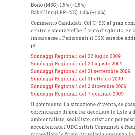
Bono
(
M5S
): 1,5% (
+1
,5%
)
Rabellino
(
LPP
–
NE
): 1,0% (
+1,0%
)
Commento Candidati:
Col
C
–
SX
al gran com
centro e smorzerebbe il voto disgiunto. Se 
imbarcasse i
Pensionati
il
CSX
sarebbe addi
pt.
Sondaggi Regionali del 22 luglio 2009
Sondaggi Regionali del 29 agosto 2009
Sondaggi Regionali del 21 settembre 2009
Sondaggi Regionali del 31 ottobre 2009
Sondaggi Regionali del 3 dicembre 2009
Sondaggi Regionali del 7 gennaio 2009
Il commento:
La situazione diventa, se poss
cercheranno di non far decollare le liste a 
ambientaliste, socialiste, cristiane per pes
accontentata l’
UDC
, zittiti
Comunisti
e
Radi
raccogliere le firme. Massiccia presenza i