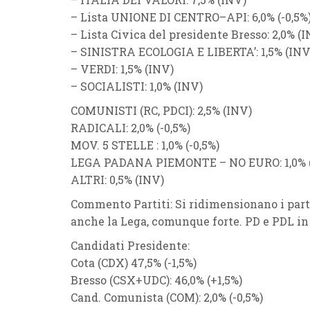
–
Lista UNIONE DI CENTRO
–
API
: 6,0% (
-0,5%
–
Lista Civica del presidente Bresso
: 2,0% (
I
–
SINISTRA ECOLOGIA E LIBERTA’
: 1,5% (
IN
–
VERDI
: 1,5% (
INV
)
–
SOCIALISTI
: 1,0% (
INV
)
COMUNISTI (RC, PDCI)
: 2,5% (
INV
)
RADICALI
: 2,0% (
-0,5
%
)
MOV. 5 STELLE
: 1,0% (
-0,5
%
)
LEGA PADANA PIEMONTE
–
NO EURO
: 1,0% 
ALTRI
: 0,5% (
INV
)
Commento Partiti:
Si ridimensionano i parti
anche la
Lega
, comunque forte.
PD
e
PDL
in
Candidati Presidente
:
Cota
(
CDX
) 47,5
% (
-1,5%
)
Bresso
(
CSX
+
UDC
): 46,0% (
+1,5
%
)
Cand. Comunista
(
COM
): 2,0% (
-0,5%
)