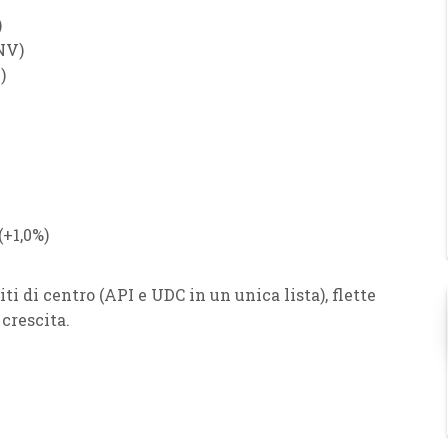
)
NV
)
V
)
(
+1,0%
)
ti di centro (
API
e
UDC
in un unica lista), flette
 crescita.