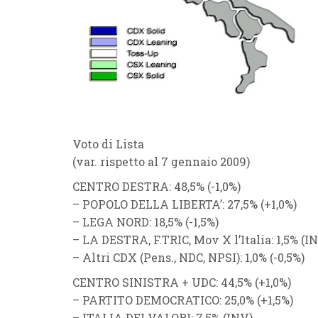
Voto di Lista
(var. rispetto al 7 gennaio 2009)
CENTRO DESTRA
: 48,5% (
-1,0%
)
–
POPOLO DELLA LIBERTA’
: 27,5% (
+1,0%
)
–
LEGA NORD
: 18,5% (
-1,5%
)
–
LA DESTRA
, F.TRIC,
Mov X l’Italia
: 1,5% (
I
–
Altri CDX
(
Pens.
,
NDC
,
NPSI
)
: 1,0% (
-0,5%
)
CENTRO SINISTRA
+
UDC
: 44,5% (
+1,0%
)
–
PARTITO DEMOCRATICO
: 25,0% (
+1,5%
)
–
ITALIA DEI VALORI
: 7,5% (
INV
)