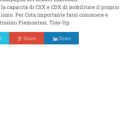
 la capacità di
CSX
e
CDX
di mobilitare il proprio
onismo. Per
Cota
importante farsi conoscere e
etissimi Piemontesi.
Toss-Up
.
t
Share
Share