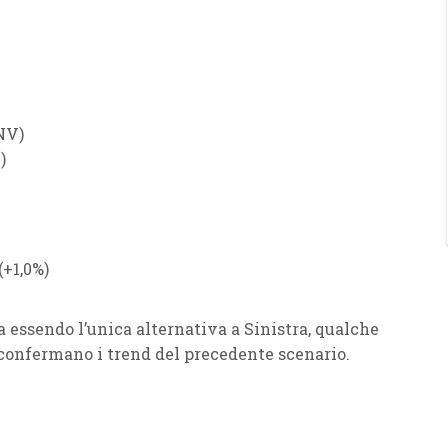
NV
)
V
)
(
+1,0%
)
 essendo l’unica alternativa a
Sinistra
, qualche
si confermano i trend del precedente scenario.