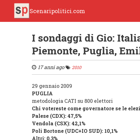
Scenaripolitici.com
I sondaggi di Gio: Ital
Piemonte, Puglia, Em
17 anni ago
2010
29 gennaio 2009
PUGLIA
metodologia CATI su 800 elettori
Chi votereste come governatore se le elez
Palese
(
CDX
): 47,5%
Vendola
(
CSX
): 42,1%
Poli Bortone
(
UDC
+
IO SUD
): 10,1%
Altri
: 0,3%