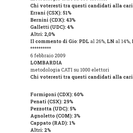
Chi voteresti tra questi candidati alla car
Errani
(
CSX
): 51%
Bernini
(
CDX
): 43%
Galletti
(
UDC
): 4%
Altri
: 2,0%
Il commento di Gio
:
PDL
al 26%,
LN
al 14%,
**********
6 febbraio 2009
LOMBARDIA
metodologia CATI su 1000 elettori
Chi voteresti tra questi candidati alla car
Formigoni
(
CDX
): 60%
Penati
(
CSX
): 29%
Pezzotta
(
UDC
): 5%
Agnoletto
(
COM
): 3%
Cappato
(
RAD
): 1%
Altri
: 2%