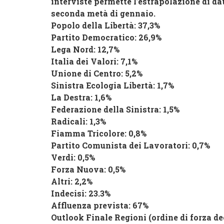
interviste permette l’estrapolazione di dat
seconda metà di gennaio.
Popolo della Libertà
: 37,3%
Partito Democratico
: 26,9%
Lega Nord
: 12,7%
Italia dei Valor
i: 7,1%
Unione di Centro
: 5,2%
Sinistra Ecologia Libertà
: 1,7%
La Destra
: 1,6%
Federazione della Sinistra
: 1,5%
Radicali
: 1,3%
Fiamma Tricolore
: 0,8%
Partito Comunista dei Lavoratori
: 0,7%
Verdi
: 0,5%
Forza Nuova: 0,5%
Altri
: 2,2%
Indecisi
: 23.3%
Affluenza prevista
: 67%
Outlook Finale Regioni (ordine di forza d