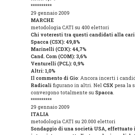
**********
29 gennaio 2009
MARCHE
metodologia CATI su 400 elettori
Chi voteresti tra questi candidati alla car
Spacca
(
CSX
): 49,8%
Marinelli
(
CDX
): 44,7%
Cand. Com
(
COM
): 3,6%
Venturelli
(
PCL
): 0,9%
Altri
: 1,0%
Il commento di Gio
: Ancora incerti i candi
Radicali
figurano in altri. Nel
CSX
pesa la s
convergono totalmente su
Spacca
.
**********
29 gennaio 2009
ITALIA
metodologia CATI su 20.000 elettori
Sondaggio di una società USA, effettuato in