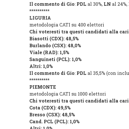
Il commento di Gio
:
PDL
al 30%,
LN
al 24%,
**********
LIGURIA
metodologia CATI su 400 elettori
Chi voteresti tra questi candidati alla car
Biasotti
(
CDX
): 48,5%
Burlando
(
CSX
): 48,0%
Viale
(
RAD
): 1,5%
Sanguineti
(
PCL
): 1,0%
Altri
: 1,0%
Il commento di Gio
:
PDL
al 35,5% (con inclu
**********
PIEMONTE
metodologia CATI su 1000 elettori
Chi voteresti tra questi candidati alla car
Cota
(
CDX
): 49,5%
Bresso
(
CSX
): 48,5%
Cand. PCL
(
PCL
): 1,0%
Altri
: 1,0%