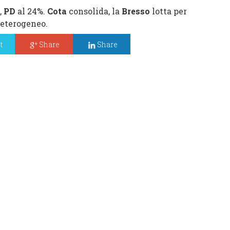
,
PD
al 24%.
Cota
consolida, la
Bresso
lotta per
 eterogeneo.
t
Share
Share