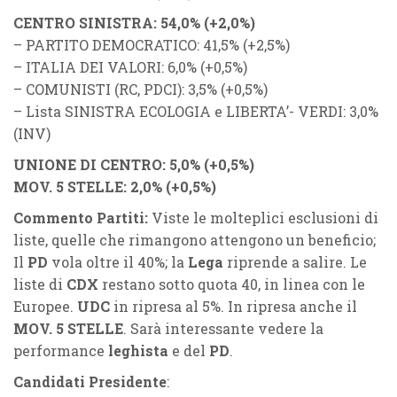
CENTRO SINISTRA
: 54,0% (
+2,0%
)
– PARTITO DEMOCRATICO: 41,5% (+2,5%)
– ITALIA DEI VALORI: 6,0% (+0,5%)
– COMUNISTI (RC, PDCI): 3,5% (+0,5%)
– Lista SINISTRA ECOLOGIA e LIBERTA’- VERDI: 3,0%
(INV)
UNIONE DI CENTRO
: 5,0% (
+0,5%
)
MOV. 5 STELLE
: 2,0% (
+0,5%
)
Commento Partiti:
Viste le molteplici esclusioni di
liste, quelle che rimangono attengono un beneficio;
Il
PD
vola oltre il 40%; la
Lega
riprende a salire. Le
liste di
CDX
restano sotto quota 40, in linea con le
Europee.
UDC
in ripresa al 5%. In ripresa anche il
MOV. 5 STELLE
. Sarà interessante vedere la
performance
leghista
e del
PD
.
Candidati Presidente
: