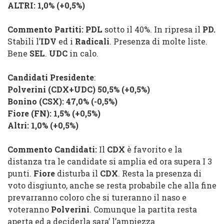
ALTRI
: 1,0% (
+0,5%
)
Commento Partiti:
PDL
sotto il 40%. In ripresa il
PD.
Stabili l’
IDV
ed i
Radicali
. Presenza di molte liste.
Bene
SEL
.
UDC
in calo.
Candidati Presidente
:
Polverini
(
CDX
+
UDC
) 50,5% (
+0,5%
)
Bonino
(
CSX
): 47,0% (
-0,5%
)
Fiore (FN): 1,5% (
+0,5%
)
Altri
: 1,0% (
+0,5%
)
Commento Candidati:
Il
CDX
è favorito e la
distanza tra le candidate si amplia ed ora supera I 3
punti.
Fiore
disturba il
CDX
. Resta la presenza di
voto disgiunto, anche se resta probabile che alla fine
prevarranno coloro che si tureranno il naso e
voteranno
Polverini
. Comunque la partita resta
aperta ed a deciderla sara’ l’ampiezza