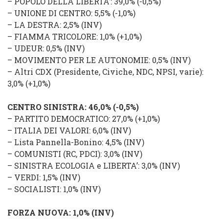
–
POPOLO DELLA LIBERTA’
: 39,0% (
-0,5%
)
– UNIONE DI CENTRO
: 5,5% (
-1,0%
)
–
LA DESTRA
: 2,5% (
INV
)
–
FIAMMA TRICOLORE
: 1,0% (
+1,0%
)
–
UDEUR
: 0,5% (
INV
)
–
MOVIMENTO PER LE AUTONOMIE
: 0,5% (
INV
)
–
Altri CDX
(Presidente,
Civiche
,
NDC
,
NPSI
,
varie
):
3,0% (
+1,0%
)
CENTRO SINISTRA
: 46,0% (
-0,5%
)
–
PARTITO DEMOCRATICO
: 27,0% (
+1,0%
)
–
ITALIA DEI VALORI
: 6,0% (
INV
)
–
Lista Pannella-Bonino
: 4,5% (
INV
)
–
COMUNISTI (RC, PDCI)
: 3,0% (
INV
)
–
SINISTRA ECOLOGIA e LIBERTA’
: 3,0% (
INV
)
–
VERDI
: 1,5% (
INV
)
–
SOCIALISTI
: 1,0% (
INV
)
FORZA NUOVA: 1,0% (
INV
)