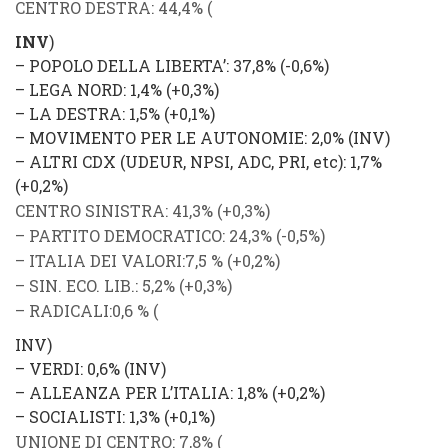
CENTRO DESTRA
: 44,4%
(
INV
)
–
POPOLO DELLA LIBERTA’
: 37,8% (
-0,6%
)
–
LEGA NORD
: 1,4% (
+0,3%
)
–
LA DESTRA
: 1,5% (
+0,1%
)
–
MOVIMENTO PER LE AUTONOMIE
: 2,0% (
INV
)
–
ALTRI CDX (UDEUR, NPSI, ADC, PRI, etc)
: 1,7%
(
+0,2%
)
CENTRO SINISTRA
: 41,3%
(
+
0,3%
)
–
PARTITO DEMOCRATICO
: 24,3% (
-0,5%
)
–
ITALIA DEI VALORI
:7,5 % (
+0,2%
)
–
SIN. ECO. LIB.
: 5,2% (
+0,3%
)
–
RADICALI
:0,6 % (
INV
)
–
VERDI
: 0,6% (
INV
)
–
ALLEANZA PER L’ITALIA
: 1,8% (
+0,2%
)
–
SOCIALISTI
: 1,3% (
+0,1%
)
UNIONE DI CENTRO
: 7,8% (