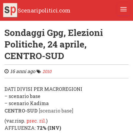
Scenaripolitici.com
TOGG
Sondaggi Gpg, Elezioni
Politiche, 24 aprile,
CENTRO-SUD
16 anni ago
2010
DATI DIVISI PER MACROREGIONI
– scenario base
– scenario Kadima
CENTRO-SUD
[scenario base]
(var.risp.
prec. ril.
)
AFFLUENZA
:
72%
(
INV
)