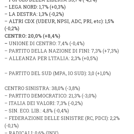
–
LEGA NORD
: 1,7% (
+0,3%
)
–
LA DESTRA
: 1,3% (
-0,2%
)
–
ALTRI CDX (UDEUR, NPSI, ADC, PRI, etc)
: 1,5%
(
-0,2%
)
CENTRO
: 20,0% (
+8,4%
)
–
UNIONE DI
CENTRO
: 7,4% (
-0,4%
)
–
PARTITO DELLA NAZIONE DI FINI
: 7,3% (
+7,3%
)
–
ALLEANZA PER L’ITALIA
: 2,3% (
+0,5%
)
–
PARTITO DEL SUD (MPA, IO SUD)
: 3,0 (
+1,0%
)
CENTRO SINISTRA
: 38,0%
(
-3,8%
)
–
PARTITO DEMOCRATICO
: 21,3% (
-3,0%
)
–
ITALIA DEI VALORI
: 7,3% (
-0,2%
)
–
SIN. ECO. LIB.
: 4,8% (
-0,4%
)
–
FEDERAZIONE DELLE SINISTRE
(
RC
,
PDCI
): 2,2%
(
-0,1%
)
–
RADICALI
: 0,6% (
INV
)