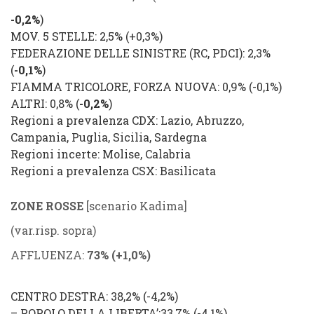
-0,2%
)
MOV. 5 STELLE
: 2,5%
(
+0,3%
)
FEDERAZIONE DELLE SINISTRE
(
RC
,
PDCI
): 2,3%
(
-0,1%
)
FIAMMA TRICOLORE
, FORZA NUOVA: 0,9%
(
-0,1%
)
ALTRI
: 0,8%
(
-0,2%
)
Regioni a prevalenza
CDX
: Lazio, Abruzzo,
Campania, Puglia, Sicilia, Sardegna
Regioni incerte: Molise, Calabria
Regioni a prevalenza
CSX
: Basilicata
ZONE ROSSE
[scenario Kadima]
(var.risp. sopra)
AFFLUENZA
:
73%
(
+1,0%
)
CENTRO DESTRA
: 38,2%
(
-4,2%
)
–
POPOLO DELLA LIBERTA’
:33,7% (
-4,1%
)