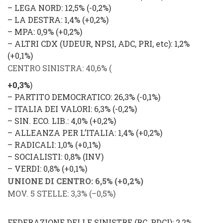
–
LEGA NORD
: 12,5% (
-0,2%
)
–
LA DESTRA
: 1,4% (
+0,2%
)
–
MPA
: 0,9% (
+0,2%
)
–
ALTRI CDX (UDEUR, NPSI, ADC, PRI, etc)
: 1,2%
(
+0,1%
)
CENTRO SINISTRA
: 40,6%
(
+0,3%
)
–
PARTITO DEMOCRATICO
: 26,3% (
-0,1%
)
–
ITALIA DEI VALORI
: 6,3% (
-0,2%
)
–
SIN. ECO. LIB.
: 4,0% (
+0,2%
)
–
ALLEANZA PER L’ITALIA
: 1,4% (
+0,2%
)
–
RADICALI
: 1,0% (
+0,1%
)
–
SOCIALISTI
: 0,8% (
INV
)
–
VERDI
: 0,8% (
+0,1%
)
UNIONE DI CENTRO
: 6,5% (
+0,2%
)
MOV. 5 STELLE
: 3,3%
(
–
0,5%
)
FEDERAZIONE DELLE SINISTRE
(
RC
,
PDCI
): 2,2%