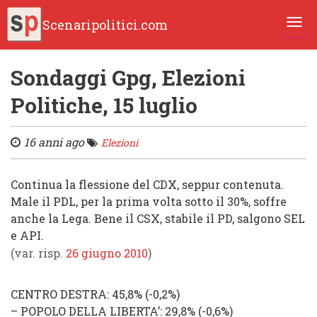
Scenaripolitici.com
TOGG
Sondaggi Gpg, Elezioni
Politiche, 15 luglio
16 anni ago
Elezioni
Continua la flessione del
CDX
, seppur contenuta.
Male il
PDL
, per la prima volta sotto il 30%, soffre
anche la
Lega
.
Bene il
CSX
, stabile il
PD
, salgono
SEL
e
API
.
(var. risp.
26 giugno 2010
)
CENTRO DESTRA
: 45,8%
(
-0,2%
)
–
POPOLO DELLA LIBERTA’
: 29,8% (
-0,6%
)