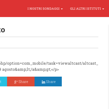
I NOSTRI SONDAGGI
GLI ALTRI ISTITUTI
to
php/option=com_mobile/task=viewaltcast/altcast_
 agosto&amp;lt;/a&amp;gt;</p>
t
Share
Share