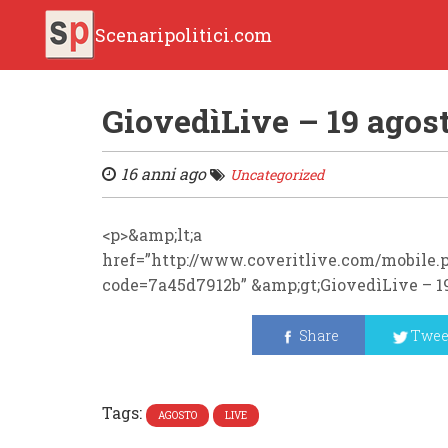
Scenaripolitici.com
GiovedìLive – 19 agos
16 anni ago
Uncategorized
<p>&amp;lt;a
href=”http://www.coveritlive.com/mobile.
code=7a45d7912b” &amp;gt;GiovedìLive – 19
Share
Twee
Tags:
AGOSTO
LIVE